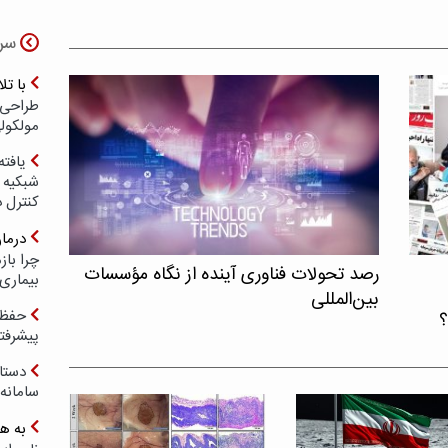
سر
با ت
طراحی 
مولکول
یافته
شبکیه چ
کنترل 
درما
چرا با
رصد تحولات فناوری آینده از نگاه مؤسسات
بیماری
بین‌المللی
حفظ ب
؟
پیشرفت
دستا
سامانه
به ه