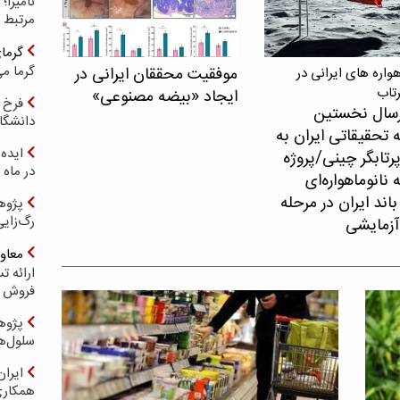
مرتبط 
گرما
گرما می
موفقیت محققان ایرانی در
اره های ایرانی در
رتاب
ایجاد «بیضه مصنوعی»
فرخ 
سال نخستین
دانشگا
 تحقیقاتی ایران به
ایده 
پرتابگر چینی/پروژه
در ماه 
نانوماهواره‌ای
اند ایران در مرحله
پژوه
رگ‌زای
آزمایشی
معاو
فروش د
پژوهش
سلول‌ه
ایرا
همکار