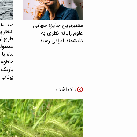
معتبرترین جایزه جهانی
صف ماهو
انتظار پ
علوم رایانه نظری به
طرح ار
دانشمند ایرانی رسید
محموله
ماه با 
منظومه 
باریک ب
پرتاب 
یادداشت