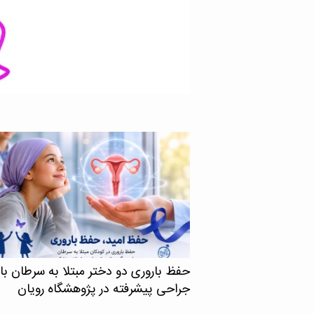
های دقیق‌تر و کم‌عارضه‌تر را
حفظ باروری دو دختر مبتلا به سرطان با
جراحی پیشرفته در پژوهشگاه رویان