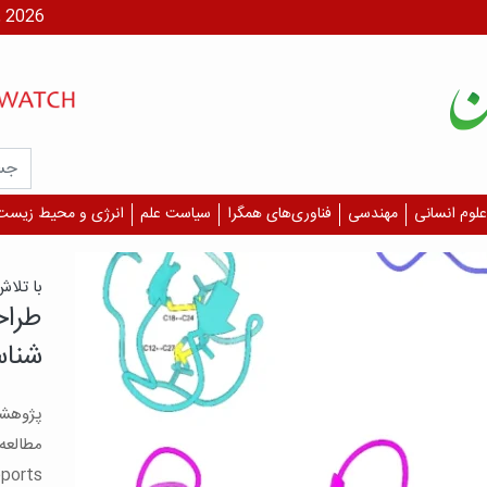
شنبه، ۱۷ مر
علوم انسانی
مهندسی
فناوری‌های همگرا
سیاست علم
انرژی و محیط زیست
یافت
آسیب
چشم 
بگیر
است