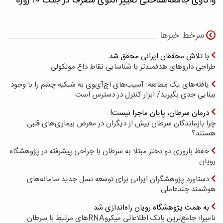
واکاوی جامعه‌شناختی تغییر الگوی مصرف در جنگ ۴۰ روزه
سرخط خبرها
با تلاش محققان ایرانی محقق شد
طراحی داروهای هدفمندتر با شناسایی نقاط داغ مولکولی
یافته‌های یک مطالعه: آسیب‌های اچ‌آی‌وی به شبکیه چشم را با وجود
بینایی جدی بگیرید/ ابزار کنترل در دسترس است
درمان سرطان، پایان ماجرا نیست!
چرا بازماندگان سرطان بیش از دیگران در معرض بیماری‌های قلبی
هستند؟
حفظ باروری دو دختر مبتلا به سرطان با جراحی پیشرفته در پژوهشگاه
رویان
دستاورد پژوهشگران ایرانی برای توسعه نسل جدید سامانه‌های
هوشمند چندعاملی
به همت پژوهشگاه رویان راه‌اندازی شد
نامیرا؛ جامع‌ترین بانک اطلاعاتی میکروRNAهای مرتبط با سرطان