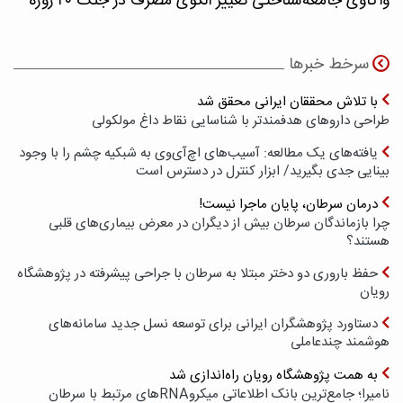
واکاوی جامعه‌شناختی تغییر الگوی مصرف در جنگ ۴۰ روزه
سرخط خبرها
با تلاش محققان ایرانی محقق شد
طراحی داروهای هدفمندتر با شناسایی نقاط داغ مولکولی
یافته‌های یک مطالعه: آسیب‌های اچ‌آی‌وی به شبکیه چشم را با وجود
بینایی جدی بگیرید/ ابزار کنترل در دسترس است
درمان سرطان، پایان ماجرا نیست!
چرا بازماندگان سرطان بیش از دیگران در معرض بیماری‌های قلبی
هستند؟
حفظ باروری دو دختر مبتلا به سرطان با جراحی پیشرفته در پژوهشگاه
رویان
دستاورد پژوهشگران ایرانی برای توسعه نسل جدید سامانه‌های
هوشمند چندعاملی
به همت پژوهشگاه رویان راه‌اندازی شد
نامیرا؛ جامع‌ترین بانک اطلاعاتی میکروRNAهای مرتبط با سرطان