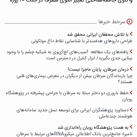
واکاوی جامعه‌شناختی تغییر الگوی مصرف در جنگ ۴۰ روزه
سرخط خبرها
با تلاش محققان ایرانی محقق شد
طراحی داروهای هدفمندتر با شناسایی نقاط داغ مولکولی
یافته‌های یک مطالعه: آسیب‌های اچ‌آی‌وی به شبکیه چشم را با وجود
بینایی جدی بگیرید/ ابزار کنترل در دسترس است
درمان سرطان، پایان ماجرا نیست!
چرا بازماندگان سرطان بیش از دیگران در معرض بیماری‌های قلبی
هستند؟
حفظ باروری دو دختر مبتلا به سرطان با جراحی پیشرفته در پژوهشگاه
رویان
دستاورد پژوهشگران ایرانی برای توسعه نسل جدید سامانه‌های
هوشمند چندعاملی
به همت پژوهشگاه رویان راه‌اندازی شد
نامیرا؛ جامع‌ترین بانک اطلاعاتی میکروRNAهای مرتبط با سرطان