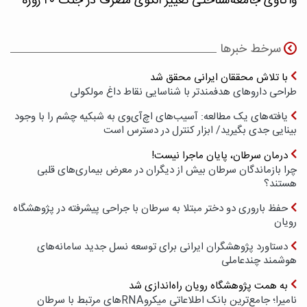
واکاوی جامعه‌شناختی تغییر الگوی مصرف در جنگ ۴۰ روزه
سرخط خبرها
با تلاش محققان ایرانی محقق شد
طراحی داروهای هدفمندتر با شناسایی نقاط داغ مولکولی
یافته‌های یک مطالعه: آسیب‌های اچ‌آی‌وی به شبکیه چشم را با وجود
بینایی جدی بگیرید/ ابزار کنترل در دسترس است
درمان سرطان، پایان ماجرا نیست!
چرا بازماندگان سرطان بیش از دیگران در معرض بیماری‌های قلبی
هستند؟
حفظ باروری دو دختر مبتلا به سرطان با جراحی پیشرفته در پژوهشگاه
رویان
دستاورد پژوهشگران ایرانی برای توسعه نسل جدید سامانه‌های
هوشمند چندعاملی
به همت پژوهشگاه رویان راه‌اندازی شد
نامیرا؛ جامع‌ترین بانک اطلاعاتی میکروRNAهای مرتبط با سرطان