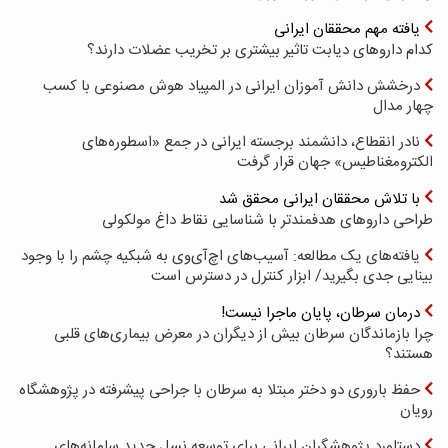
یافته مهم محققان ایرانی
کدام داروهای دیابت تاثیر بیشتری بر تخریب عضلات دارند؟
درخشش دانش آموزان ایرانی در المپیاد هوش مصنوعی با کسب
چهار مدال
نادر انقطاع، دانشمند برجسته ایرانی در جمع «اسطوره‌های
الکترومغناطیس» جهان قرار گرفت
با تلاش محققان ایرانی محقق شد
طراحی داروهای هدفمندتر با شناسایی نقاط داغ مولکولی
یافته‌های یک مطالعه: آسیب‌های اچ‌آی‌وی به شبکیه چشم را با وجود
بینایی جدی بگیرید/ ابزار کنترل در دسترس است
درمان سرطان، پایان ماجرا نیست!
چرا بازماندگان سرطان بیش از دیگران در معرض بیماری‌های قلبی
هستند؟
حفظ باروری دو دختر مبتلا به سرطان با جراحی پیشرفته در پژوهشگاه
رویان
دستاورد پژوهشگران ایرانی برای توسعه نسل جدید سامانه‌های