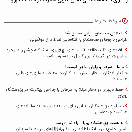
واکاوی جامعه‌شناختی تغییر الگوی مصرف در جنگ ۴۰ روزه
سرخط خبرها
با تلاش محققان ایرانی محقق شد
طراحی داروهای هدفمندتر با شناسایی نقاط داغ مولکولی
یافته‌های یک مطالعه: آسیب‌های اچ‌آی‌وی به شبکیه چشم را با وجود
بینایی جدی بگیرید/ ابزار کنترل در دسترس است
درمان سرطان، پایان ماجرا نیست!
چرا بازماندگان سرطان بیش از دیگران در معرض بیماری‌های قلبی
هستند؟
حفظ باروری دو دختر مبتلا به سرطان با جراحی پیشرفته در پژوهشگاه
رویان
دستاورد پژوهشگران ایرانی برای توسعه نسل جدید سامانه‌های
هوشمند چندعاملی
به همت پژوهشگاه رویان راه‌اندازی شد
نامیرا؛ جامع‌ترین بانک اطلاعاتی میکروRNAهای مرتبط با سرطان