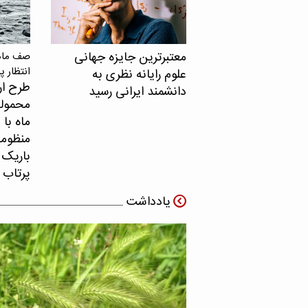
معتبرترین جایزه جهانی
صف ماهو
انتظار پ
علوم رایانه نظری به
طرح ار
دانشمند ایرانی رسید
محموله
ماه با 
منظومه 
باریک ب
پرتاب 
یادداشت