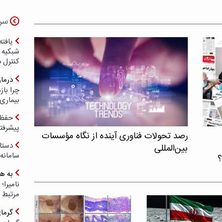
سر
یافته
شبکیه چ
کنترل 
درما
چرا با
بیماری
حفظ ب
پیشرفت
رصد تحولات فناوری آینده از نگاه مؤسسات
دستا
بین‌المللی
سامانه
؟
به ه
مرتبط 
گرما