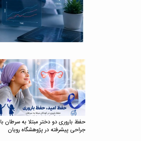
گاه علوم پزشکی تهران با
نشان می‌دهد اچ‌آی‌وی در
 ایمنی انسانی یا اچ‌آی‌وی
د، می‌تواند حتی زمانی […]
حفظ باروری دو دختر مبتلا به سرطان با
جراحی پیشرفته در پژوهشگاه رویان