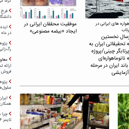
گرما می
فرخ 
دانشگا
موفقیت محققان ایرانی در
اره های ایرانی در
ایده 
رتاب
ایجاد «بیضه مصنوعی»
در ماه 
سال نخستین
 تحقیقاتی ایران به
پژوه
رگ‌زای
پرتابگر چینی/پروژه
نانوماهواره‌ای
معاو
اند ایران در مرحله
فروش د
آزمایشی
پژوهش
سلول‌ه
ایرا
همکار
چرا ه
تایمز ۲۰۲۶ حضور ندارد؟