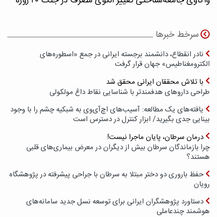
واکاوی جامعه‌شناختی تغییر الگوی مصرف در جنگ ۴۰ روزه
سرخط خبرها
نادر انقطاع، دانشمند برجسته ایرانی در جمع «اسطوره‌های
الکترومغناطیس» جهان قرار گرفت
با تلاش محققان ایرانی محقق شد
طراحی داروهای هدفمندتر با شناسایی نقاط داغ مولکولی
یافته‌های یک مطالعه: آسیب‌های اچ‌آی‌وی به شبکیه چشم را با وجود
بینایی جدی بگیرید/ ابزار کنترل در دسترس است
درمان سرطان، پایان ماجرا نیست!
چرا بازماندگان سرطان بیش از دیگران در معرض بیماری‌های قلبی
هستند؟
حفظ باروری دو دختر مبتلا به سرطان با جراحی پیشرفته در پژوهشگاه
رویان
دستاورد پژوهشگران ایرانی برای توسعه نسل جدید سامانه‌های
هوشمند چندعاملی