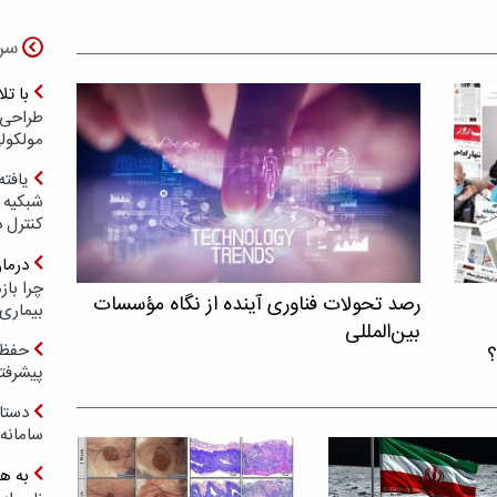
سر
با ت
طراحی 
مولکول
یافته
شبکیه چ
کنترل 
درما
چرا با
رصد تحولات فناوری آینده از نگاه مؤسسات
بیماری
بین‌المللی
حفظ ب
؟
پیشرفت
دستا
سامانه
به ه