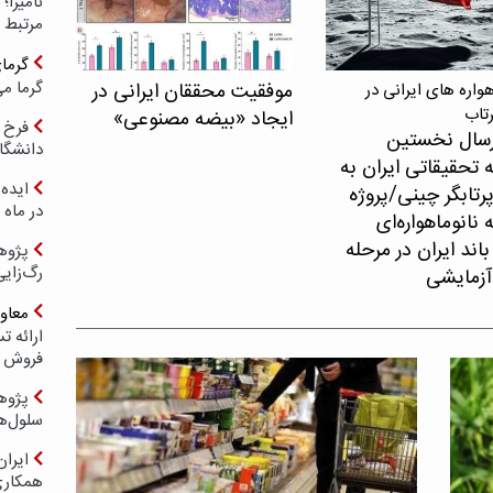
مرتبط 
گرما
گرما می
موفقیت محققان ایرانی در
اره های ایرانی در
رتاب
ایجاد «بیضه مصنوعی»
فرخ 
سال نخستین
دانشگا
 تحقیقاتی ایران به
ایده 
پرتابگر چینی/پروژه
در ماه 
نانوماهواره‌ای
اند ایران در مرحله
پژوه
رگ‌زای
آزمایشی
معاو
فروش د
پژوهش
سلول‌ه
ایرا
همکار