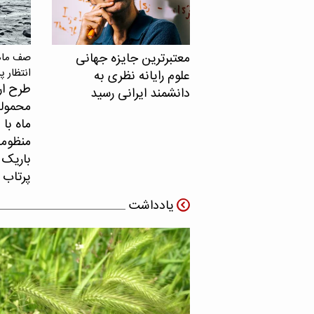
معتبرترین جایزه جهانی
صف ماهو
انتظار پ
علوم رایانه نظری به
طرح ار
دانشمند ایرانی رسید
محموله
ماه با 
منظومه 
باریک ب
پرتاب 
یادداشت