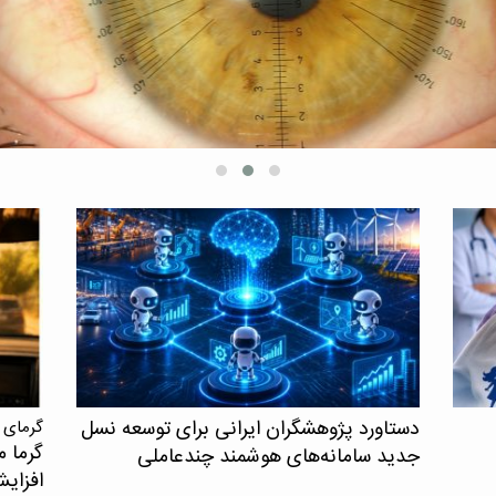
یافته‌
همکاری
افرادی
کنترل ش
دستاورد پژوهشگران ایرانی برای توسعه نسل
گرمای 
گرما م
جدید سامانه‌های هوشمند چندعاملی
افزای