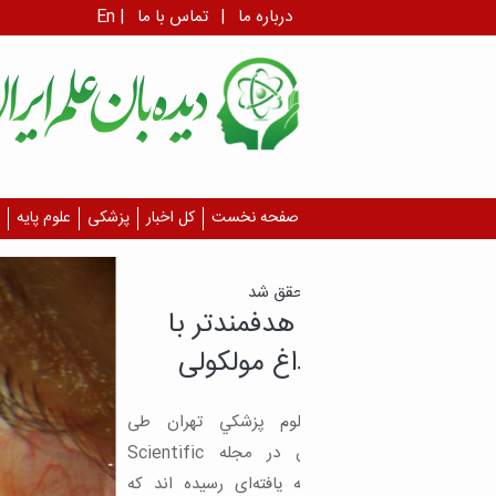
درباره ما
|
تماس با ما
|
En
صفحه نخست
کل اخبار
پزشکی
علوم پایه
 محقق شد
هدفمندتر با
داغ مولکولی
علوم پزشكي تهران طی
مطالعه‌ای که نتایج آن در مجله Scientific
ده به یافته‌ای رسیده اند که