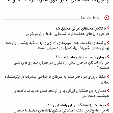
واکاوی جامعه‌شناختی تغییر الگوی مصرف در جنگ ۴۰ روزه
سرخط خبرها
با تلاش محققان ایرانی محقق شد
طراحی داروهای هدفمندتر با شناسایی نقاط داغ مولکولی
یافته‌های یک مطالعه: آسیب‌های اچ‌آی‌وی به شبکیه چشم را با وجود
بینایی جدی بگیرید/ ابزار کنترل در دسترس است
درمان سرطان، پایان ماجرا نیست!
چرا بازماندگان سرطان بیش از دیگران در معرض بیماری‌های قلبی
هستند؟
حفظ باروری دو دختر مبتلا به سرطان با جراحی پیشرفته در پژوهشگاه
رویان
دستاورد پژوهشگران ایرانی برای توسعه نسل جدید سامانه‌های
هوشمند چندعاملی
به همت پژوهشگاه رویان راه‌اندازی شد
نامیرا؛ جامع‌ترین بانک اطلاعاتی میکروRNAهای مرتبط با سرطان