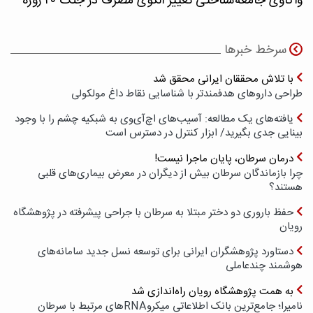
واکاوی جامعه‌شناختی تغییر الگوی مصرف در جنگ ۴۰ روزه
سرخط خبرها
با تلاش محققان ایرانی محقق شد
طراحی داروهای هدفمندتر با شناسایی نقاط داغ مولکولی
یافته‌های یک مطالعه: آسیب‌های اچ‌آی‌وی به شبکیه چشم را با وجود
بینایی جدی بگیرید/ ابزار کنترل در دسترس است
درمان سرطان، پایان ماجرا نیست!
چرا بازماندگان سرطان بیش از دیگران در معرض بیماری‌های قلبی
هستند؟
حفظ باروری دو دختر مبتلا به سرطان با جراحی پیشرفته در پژوهشگاه
رویان
دستاورد پژوهشگران ایرانی برای توسعه نسل جدید سامانه‌های
هوشمند چندعاملی
به همت پژوهشگاه رویان راه‌اندازی شد
نامیرا؛ جامع‌ترین بانک اطلاعاتی میکروRNAهای مرتبط با سرطان