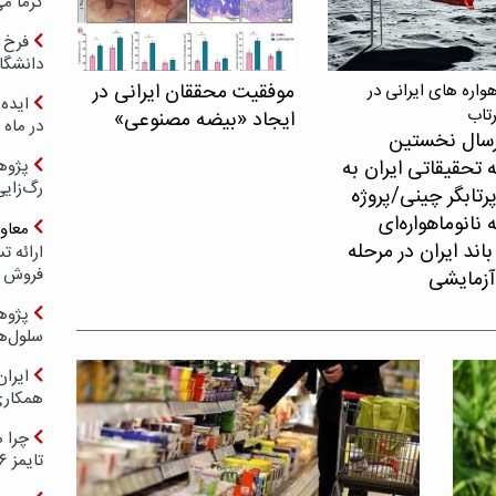
گرما می
فرخ 
دانشگا
موفقیت محققان ایرانی در
اره های ایرانی در
ایده 
رتاب
ایجاد «بیضه مصنوعی»
در ماه 
سال نخستین
 تحقیقاتی ایران به
پژوه
رگ‌زای
پرتابگر چینی/پروژه
نانوماهواره‌ای
معاو
اند ایران در مرحله
فروش د
آزمایشی
پژوهش
سلول‌ه
ایرا
همکار
چرا ه
تایمز ۲۰۲۶ حضور ندارد؟