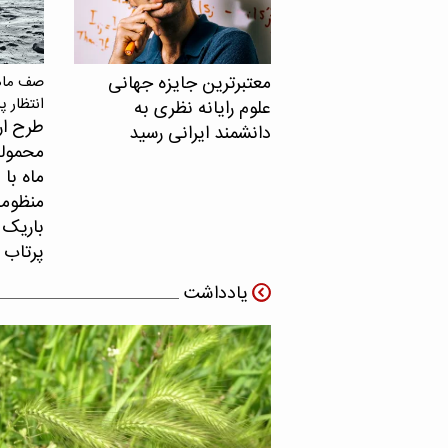
معتبرترین جایزه جهانی
صف ماهو
انتظار پ
علوم رایانه نظری به
طرح ار
دانشمند ایرانی رسید
محموله
ماه با 
منظومه 
باریک ب
پرتاب 
یادداشت