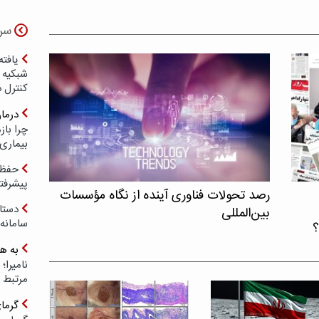
سر
یافته
شبکیه چ
کنترل 
درما
چرا با
بیماری
حفظ ب
پیشرفت
رصد تحولات فناوری آینده از نگاه مؤسسات
دستا
بین‌المللی
سامانه
؟
به ه
مرتبط 
گرما