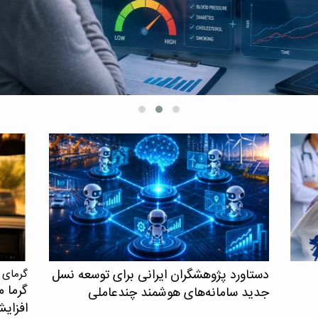
قلبی‌عر
و مرگ د
دستاورد پژوهشگران ایرانی برای توسعه نسل
گرمای 
گرما م
جدید سامانه‌های هوشمند چندعاملی
افزای