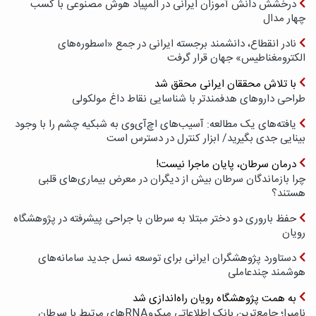
درخشش دانش آموزان ایرانی در المپیاد هوش مصنوعی با کسب
چهار مدال
نادر انقطاع، دانشمند برجسته ایرانی در جمع «اسطوره‌های
الکترومغناطیس» جهان قرار گرفت
با تلاش محققان ایرانی محقق شد
طراحی داروهای هدفمندتر با شناسایی نقاط داغ مولکولی
یافته‌های یک مطالعه: آسیب‌های اچ‌آی‌وی به شبکیه چشم را با وجود
بینایی جدی بگیرید/ ابزار کنترل در دسترس است
درمان سرطان، پایان ماجرا نیست!
چرا بازماندگان سرطان بیش از دیگران در معرض بیماری‌های قلبی
هستند؟
حفظ باروری دو دختر مبتلا به سرطان با جراحی پیشرفته در پژوهشگاه
رویان
دستاورد پژوهشگران ایرانی برای توسعه نسل جدید سامانه‌های
هوشمند چندعاملی
به همت پژوهشگاه رویان راه‌اندازی شد
نامیرا؛ جامع‌ترین بانک اطلاعاتی میکروRNAهای مرتبط با سرطان