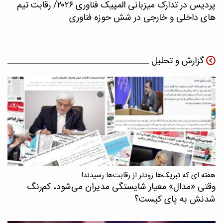
پردیس در تدارک میزبانی المپیک فناوری ۲۰۲۶/ رقابت تیم
های داخلی و خارجی در شش حوزه فناوری
گزارش و تحلیل
هفته ای که تبریک‌ها زودتر از رقابت‌ها رسیدند!
وقتی «مدال‌» معیار شایستگی مدیران می‌شود، کم‌رنگ
شدنش به پای کیست؟