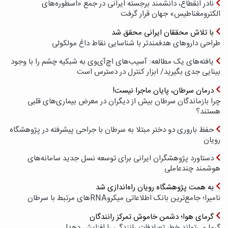
نادر انقطاع، دانشمند برجسته ایرانی در جمع «اسطوره‌های
الکترومغناطیس» جهان قرار گرفت
با تلاش محققان ایرانی محقق شد
طراحی داروهای هدفمندتر با شناسایی نقاط داغ مولکولی
یافته‌های یک مطالعه: آسیب‌های اچ‌آی‌وی به شبکیه چشم را با وجود
بینایی جدی بگیرید/ ابزار کنترل در دسترس است
درمان سرطان، پایان ماجرا نیست!
چرا بازماندگان سرطان بیش از دیگران در معرض بیماری‌های قلبی
هستند؟
حفظ باروری دو دختر مبتلا به سرطان با جراحی پیشرفته در پژوهشگاه
رویان
دستاورد پژوهشگران ایرانی برای توسعه نسل جدید سامانه‌های
هوشمند چندعاملی
به همت پژوهشگاه رویان راه‌اندازی شد
نامیرا؛ جامع‌ترین بانک اطلاعاتی میکروRNAهای مرتبط با سرطان
گرمای هوا؛ دشمن خاموش تمرکز رانندگان
گرما می‌تواند خطر تصادفات رانندگی را افزایش دهد!