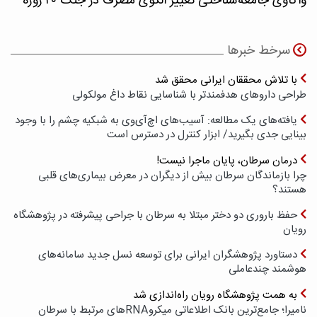
واکاوی جامعه‌شناختی تغییر الگوی مصرف در جنگ ۴۰ روزه
سرخط خبرها
با تلاش محققان ایرانی محقق شد
طراحی داروهای هدفمندتر با شناسایی نقاط داغ مولکولی
یافته‌های یک مطالعه: آسیب‌های اچ‌آی‌وی به شبکیه چشم را با وجود
بینایی جدی بگیرید/ ابزار کنترل در دسترس است
درمان سرطان، پایان ماجرا نیست!
چرا بازماندگان سرطان بیش از دیگران در معرض بیماری‌های قلبی
هستند؟
حفظ باروری دو دختر مبتلا به سرطان با جراحی پیشرفته در پژوهشگاه
رویان
دستاورد پژوهشگران ایرانی برای توسعه نسل جدید سامانه‌های
هوشمند چندعاملی
به همت پژوهشگاه رویان راه‌اندازی شد
نامیرا؛ جامع‌ترین بانک اطلاعاتی میکروRNAهای مرتبط با سرطان