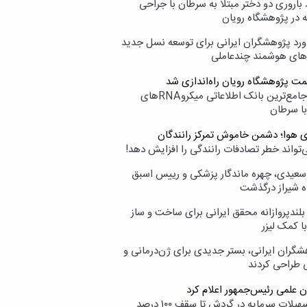
اروری دو دختر مبتلا به سرطان با جراحی
ه در پژوهشگاه رویان
ورد پژوهشگران ایرانی برای توسعه نسل جدید
‌های هوشمند چندعاملی
مت پژوهشگاه رویان راه‌اندازی شد
نامیرا؛ جامع‌ترین بانک اطلاعاتی میکروRNAهای
با سرطان
ی هوا؛ دشمن خاموش تمرکز رانندگان
‌تواند خطر تصادفات رانندگی را افزایش دهد!
سعیدی، چهره ماندگار پزشکی و رییس اسبق
ه شیراز درگذشت
بلندپروازانه محقق ایرانی برای ساخت و ساز
با کمک لیزر
شگران ایرانی، بستر جدیدی برای ژن‌درمانی و
ی طراحی کردند
ن علمی رئیس‌جمهور اعلام کرد
ارائه تسهیلات سرمایه در گردش تا سقف ۱۰۰ درصد