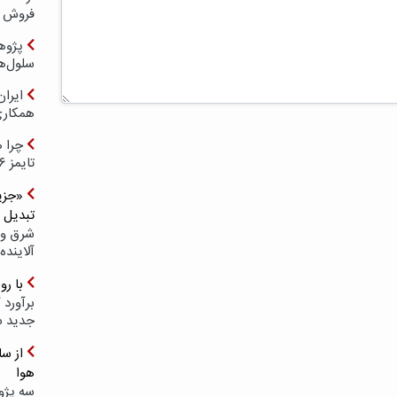
فروش د
پژوهش
سلول‌ه
ایرا
همکار
چرا ه
تایمز ۲۰۲۶ حضور ندارد؟
«جزیر
تبدیل 
شرق و 
آلاینده
با ر
برآورد 
جدید 
هوا
سه پژو