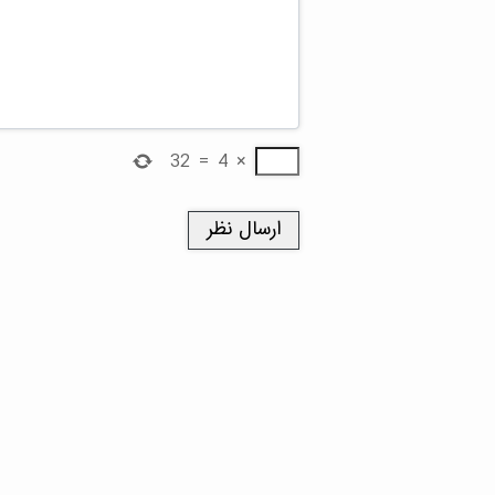
32
=
4
×