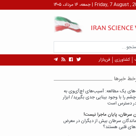
۱ مرداد، ۱۴۰۵ | Friday, 7 August , 2026
کشاورزی
فن‌بازار
خط خبرها
‌های یک مطالعه: آسیب‌های اچ‌آی‌وی به
شم را با وجود بینایی جدی بگیرید/ ابزار
در دسترس است
ن سرطان، پایان ماجرا نیست!
زماندگان سرطان بیش از دیگران در معرض
‌های قلبی هستند؟