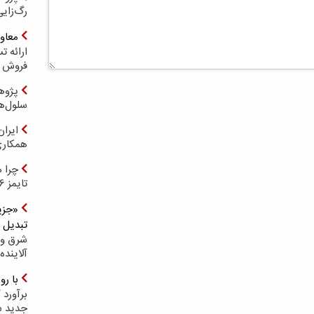
رگ‌زای
معاو
فروش د
پژوهش
سلول‌ه
ایرا
همکار
چرا ه
تایمز ۲۰۲۶ حضور ندارد؟
«جزیر
تبدیل 
شرق و 
آلاینده
با ر
برآورد 
جدید 