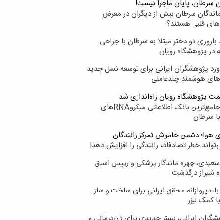
ن سرطان، پایان ماجرا نیست!
زماندگان سرطان بیش از دیگران در معرض
‌های قلبی هستند؟
اروری دو دختر مبتلا به سرطان با جراحی
ه در پژوهشگاه رویان
ورد پژوهشگران ایرانی برای توسعه نسل جدید
‌های هوشمند چندعاملی
مت پژوهشگاه رویان راه‌اندازی شد
نامیرا؛ جامع‌ترین بانک اطلاعاتی میکروRNAهای
با سرطان
ی هوا؛ دشمن خاموش تمرکز رانندگان
‌تواند خطر تصادفات رانندگی را افزایش دهد!
سعیدی، چهره ماندگار پزشکی و رییس اسبق
ه شیراز درگذشت
بلندپروازانه محقق ایرانی برای ساخت و ساز
با کمک لیزر
شگران ایرانی، بستر جدیدی برای ژن‌درمانی و