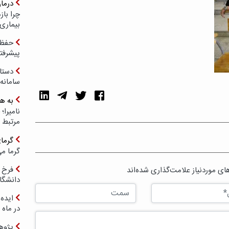
درما
چرا با
بیماری
حفظ ب
پیشرفت
دستا
سامانه
به ه
مرتبط 
گرما
گرما می
فرخ 
ی موردنیاز علامت‌گذاری شده‌اند
دانشگا
ایده 
در ماه 
پژوه