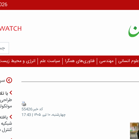
جمعه، ۶
علوم انسانی
مهندسی
فناوری‌های همگرا
سیاست علم
انرژی و محیط زیست
سر
با ت
طراحی 
مولکول
کد خبر:55426
چهارشنبه، ۱۰ تیر، ۱۴۰۵ | 17:43
یافته
شبکیه چ
کنترل 