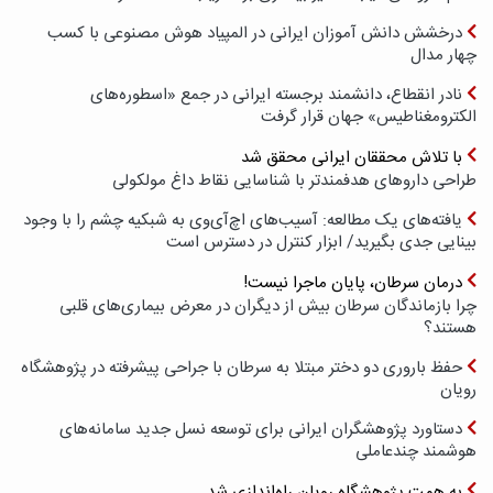
درخشش دانش آموزان ایرانی در المپیاد هوش مصنوعی با کسب
چهار مدال
نادر انقطاع، دانشمند برجسته ایرانی در جمع «اسطوره‌های
الکترومغناطیس» جهان قرار گرفت
با تلاش محققان ایرانی محقق شد
طراحی داروهای هدفمندتر با شناسایی نقاط داغ مولکولی
یافته‌های یک مطالعه: آسیب‌های اچ‌آی‌وی به شبکیه چشم را با وجود
بینایی جدی بگیرید/ ابزار کنترل در دسترس است
درمان سرطان، پایان ماجرا نیست!
چرا بازماندگان سرطان بیش از دیگران در معرض بیماری‌های قلبی
هستند؟
حفظ باروری دو دختر مبتلا به سرطان با جراحی پیشرفته در پژوهشگاه
رویان
دستاورد پژوهشگران ایرانی برای توسعه نسل جدید سامانه‌های
هوشمند چندعاملی
به همت پژوهشگاه رویان راه‌اندازی شد