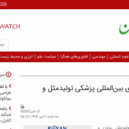
جمعه، ۶
علوم انسانی
مهندسی
فناوری‌های همگرا
سیاست علم
انرژی و محیط زیست
سر
ی بین‌المللی پزشکی تولیدمثل و
با ت
طراحی 
مولکول
یافته
کد خبر:55365
شبکیه چ
سه شنبه، ۲ تیر، ۱۴۰۵ | 16:12
کنترل 
لیدمثل رویان و