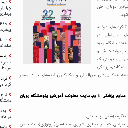
درما
نیادی رویان، طی
چرا با
بیماری
حفظ ب
 کنگره های دوگانه
پیشرفت
ی بین‌المللی در
دستا
هنده جایگاه ویژه
سامانه
 در تولید دانش و
به ه
جهان و فرصتی کم
حوزه کلیدی پزشکی
مرتبط 
سعه همکاری‌های بین‌المللی و شکل‌گیری ایده‌های نو در مسیر
گرما
گرما می
فرخ 
 مداوم پزشکی
یا
وب‌سایت معاونت آموزشی پژوهشگاه رویان
دانشگا
ایده 
نگره پزشکی تولید مثل:
در ماه 
ص جراحی کلیه و مجاری ادراری – تناسلی(ارولوژی)، متخصص
پژوه