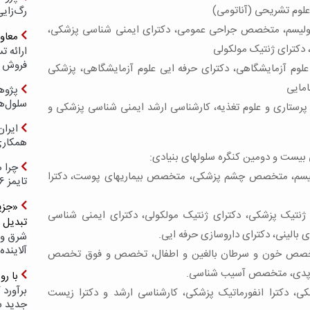
 علوم تشریحی (آناتومی)
رگ‌زای
ابولیسم، متخصص جراحی عمومی، دکترای ایمنی شناسی پزشکی،
معاو
 دکترای ژنتیک مولکولی
فروش د
م آزمایشگاهی، دکترای حرفه ایی علوم آزمایشگاهی، پزشکی
امایی
پژوهش
سلول‌ه
ای پرستاری و علوم تغذیه، کارشناسی ارشد ایمنی شناسی پزشکی و
ایرا
همکار
بیست و دومین کنگره سلولهای بنیادی:
چرا ه
بولیسم، متخصص چشم پزشکی، متخصص بیماریهای پوست، دکترا
تایمز ۲۰۲۶ حضور ندارد؟
«جزیر
 ژنتیک پزشکی، دکترای ژنتیک مولکولی، دکترای ایمنی شناسی
تبدیل 
 بالینی، دکترای داروسازی حرفه ایی.
شرق و 
آلاینده
ق تخصص خون و سرطان بالغین و اطفال، تخصص و فوق تخصص
وپدی، متخصص آسیب شناسی.
با ر
برآورد 
شکی، دکترا انفورماتیک پزشکی، کارشناسی ارشد و دکترا زیست
جدید 