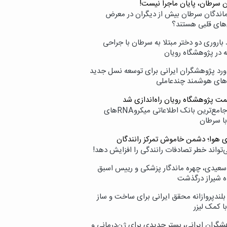
ن سرطان، پایان ماجرا نیست!
زماندگان سرطان بیش از دیگران در معرض
‌های قلبی هستند؟
اروری دو دختر مبتلا به سرطان با جراحی
ه در پژوهشگاه رویان
ورد پژوهشگران ایرانی برای توسعه نسل جدید
‌های هوشمند چندعاملی
مت پژوهشگاه رویان راه‌اندازی شد
نامیرا؛ جامع‌ترین بانک اطلاعاتی میکروRNAهای
با سرطان
ی هوا؛ دشمن خاموش تمرکز رانندگان
‌تواند خطر تصادفات رانندگی را افزایش دهد!
سعیدی، چهره ماندگار پزشکی و رییس اسبق
ه شیراز درگذشت
بلندپروازانه محقق ایرانی برای ساخت و ساز
با کمک لیزر
شگران ایرانی، بستر جدیدی برای ژن‌درمانی و