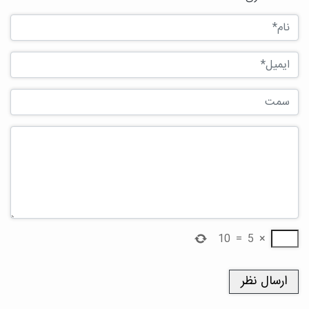
10
=
5
×