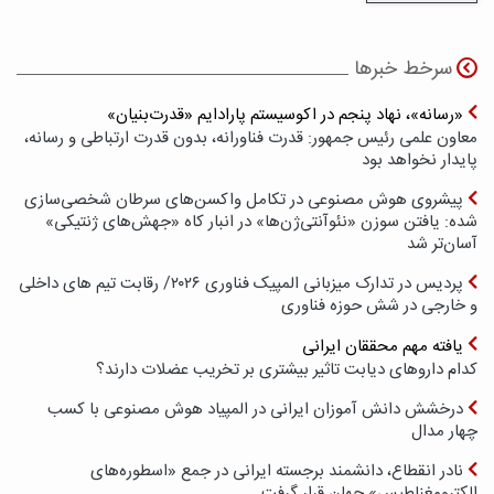
سرخط خبرها
«رسانه»، نهاد پنجم در اکوسیستم پارادایم «قدرت‌بنیان»
معاون علمی رئیس جمهور: قدرت فناورانه، بدون قدرت ارتباطی و رسانه،
پایدار نخواهد بود
پیشروی هوش مصنوعی در تکامل واکسن‌های سرطان شخصی‌سازی
شده: یافتن سوزن «نئوآنتی‌ژن‌ها» در انبار کاه «جهش‌های ژنتیکی»
آسان‌تر شد
پردیس در تدارک میزبانی المپیک فناوری ۲۰۲۶/ رقابت تیم های داخلی
و خارجی در شش حوزه فناوری
یافته مهم محققان ایرانی
کدام داروهای دیابت تاثیر بیشتری بر تخریب عضلات دارند؟
درخشش دانش آموزان ایرانی در المپیاد هوش مصنوعی با کسب
چهار مدال
نادر انقطاع، دانشمند برجسته ایرانی در جمع «اسطوره‌های
الکترومغناطیس» جهان قرار گرفت