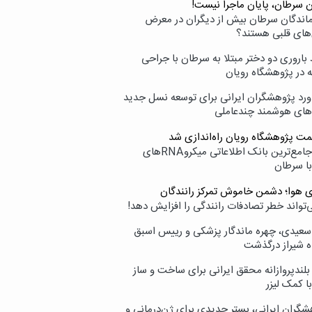
ن سرطان، پایان ماجرا نیست!
زماندگان سرطان بیش از دیگران در معرض
‌های قلبی هستند؟
اروری دو دختر مبتلا به سرطان با جراحی
ه در پژوهشگاه رویان
ورد پژوهشگران ایرانی برای توسعه نسل جدید
‌های هوشمند چندعاملی
مت پژوهشگاه رویان راه‌اندازی شد
نامیرا؛ جامع‌ترین بانک اطلاعاتی میکروRNAهای
با سرطان
ی هوا؛ دشمن خاموش تمرکز رانندگان
‌تواند خطر تصادفات رانندگی را افزایش دهد!
سعیدی، چهره ماندگار پزشکی و رییس اسبق
ه شیراز درگذشت
بلندپروازانه محقق ایرانی برای ساخت و ساز
با کمک لیزر
شگران ایرانی، بستر جدیدی برای ژن‌درمانی و