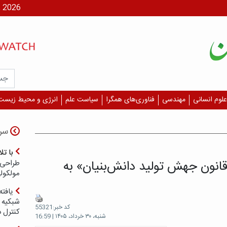
شنبه، ۱۷ مر
علوم انسانی
مهندسی
فناوری‌های همگرا
سیاست علم
انرژی و محیط زیست
سر
با ت
نون جهش تولید دانش‌بنیان» به
طراحی 
مولکول
یافته
شبکیه چ
کد خبر:55321
کنترل 
شنبه، ۳۰ خرداد، ۱۴۰۵ | 16:59