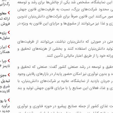
ر این نمایشگاه، مشخص شد یکی از چالش‌ها برای رشد و توسعه
رگ‌زای
هی محدود شرکت‌های بزرگ، نسبت به ظرفیت‌های قانون جهش
معاو
ور می‌کنند این قانون صرفاً برای شرکت‌های دانش‌بنیان تدوین
غذا نیز می‌توانند از مشوق‌ها و مزایای این قانون به ویژه در
فروش د
پژوهش
سلول‌ه
ی در صورتی که دانش‌بنیان نباشند، می‌توانند از ظرفیت‌های
ایرا
د ۱۱ و ۱۳ قانون جهش تولید دانش‌بنیان استفاده کنند و بخشی از هزینه‌های تحقیق و
همکار
نه خود را از طریق اعتبار مالیاتی تأمین کنند.
چرا ه
تایمز ۲۰۲۶ حضور ندارد؟
تحقیق و توسعه در رشد صنعتی کشور گفت: صنعتی که تحقیق و
د و بدون نوآوری نیز امکان حضور پایدار در بازارهای رقابتی وجود
«جزیر
ریان بازدید از نمایشگاه، علاوه بر شرکت‌های دانش‌بنیان، با
تبدیل 
شرق و 
 غذا، فعالان این صنایع را با مزایای قانون جهش تولید و بند
آلاینده
با ر
برآورد 
ت غذای کشور از جمله صنایع پیشرو در حوزه فناوری و نوآوری
جدید 