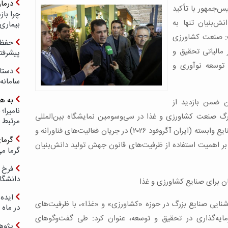
درما
س‌جمهور با تأکید
چرا با
ش‌بنیان تنها به
بیماری
: صنعت کشاورزی
حفظ ب
 مالیاتی تحقیق و
پیشرفت
 توسعه نوآوری و
دستا
سامانه
به ه
ن ضمن بازدید از
رگ صنعت کشاورزی و غذا در سی‌وسومین نمایشگاه بین‌المللی
مرتبط 
صنایع کشاورزی، مواد غذایی، ماشین‌آلات و صنایع وابسته (ایران آگروفود ۲۰۲۶) در جریان فعالیت‌های فناورانه و
گرما
بر اهمیت استفاده از ظرفیت‌های قانون جهش تولید دانش‌بنیان
گرما می
فرخ 
دانشگا
ن برای صنایع کشاورزی و غذا
ایده 
آشنایی صنایع بزرگ در حوزه «کشاورزی» و «غذا»، با ظرفیت‌های
در ماه 
ایه‌گذاری در تحقیق و توسعه، عنوان کرد: طی گفت‌وگوهای
پژوه