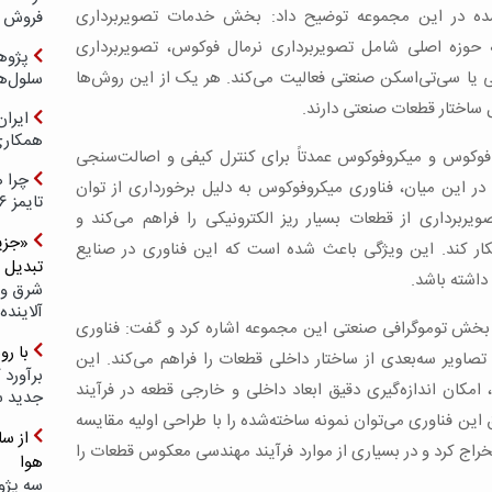
ده در این مجموعه توضیح داد: بخش خدمات تصویربرداری
فروش د
حوزه اصلی شامل تصویربرداری نرمال فوکوس، تصویربرداری
پژوهش
 یا سی‌تی‌اسکن صنعتی فعالیت می‌کند. هر یک از این روش‌ها
سلول‌ه
ل ساختار قطعات صنعتی دارند.
ایرا
همکار
ل فوکوس و میکروفوکوس عمدتاً برای کنترل کیفی و اصالت‌سنجی
چرا ه
. در این میان، فناوری میکروفوکوس به دلیل برخورداری از توان
تایمز ۲۰۲۶ حضور ندارد؟
صویربرداری از قطعات بسیار ریز الکترونیکی را فراهم می‌کند و
«جزیر
حدود ۳۰ میکرومتر را آشکار کند. این ویژگی باعث شده است که این فناوری در صنایع
تبدیل 
داشته باشد.
شرق و 
آلاینده
 بخش توموگرافی صنعتی این مجموعه اشاره کرد و گفت: فناوری
با ر
تصاویر سه‌بعدی از ساختار داخلی قطعات را فراهم می‌کند. این
برآورد 
امکان اندازه‌گیری دقیق ابعاد داخلی و خارجی قطعه در فرآیند
جدید 
 این فناوری می‌توان نمونه ساخته‌شده را با طراحی اولیه مقایسه
ونه واقعی استخراج کرد و در بسیاری از موارد فرآیند مهندسی معکوس قطعات را
هوا
سه پژو