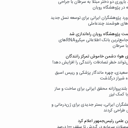
اروری دو دختر مبتلا به سرطان با جراحی
ه در پژوهشگاه رویان
ورد پژوهشگران ایرانی برای توسعه نسل جدید
‌های هوشمند چندعاملی
مت پژوهشگاه رویان راه‌اندازی شد
نامیرا؛ جامع‌ترین بانک اطلاعاتی میکروRNAهای
با سرطان
ی هوا؛ دشمن خاموش تمرکز رانندگان
‌تواند خطر تصادفات رانندگی را افزایش دهد!
سعیدی، چهره ماندگار پزشکی و رییس اسبق
ه شیراز درگذشت
بلندپروازانه محقق ایرانی برای ساخت و ساز
با کمک لیزر
شگران ایرانی، بستر جدیدی برای ژن‌درمانی و
ی طراحی کردند
ن علمی رئیس‌جمهور اعلام کرد
ارائه تسهیلات سرمایه در گردش تا سقف ۱۰۰ درصد