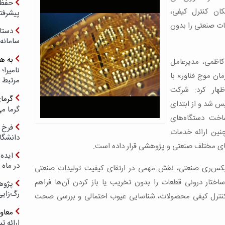
حفظ ب
کان کنترل کیفی،
پیشرفت
ات صنعتی را بدون
دستا
سامانه
به ه
کاظمی، مدیرعامل
ان موج فناور» با
مرتبط 
ظهار کرد: شرکت
گرما
مان موج فناور در سال ۱۳۹۶ تأسیس شد و از ابتدای
گرما می
اخت دستگاه‌های
فرخ 
نین ارائه خدمات
دانشگا
ی مختلف صنعتی و پژوهشی قرار داده است.
ایده 
در ماه 
ایکس‌ری صنعتی، نقش مهمی در ارتقای کیفیت تولیدات صنعتی
 ساختار درونی قطعات را بدون تخریب یا باز کردن آن‌ها فراهم
پژوه
رگ‌زای
ی کنترل کیفی محصولات، شناسایی عیوب احتمالی و بررسی صحت
معاو