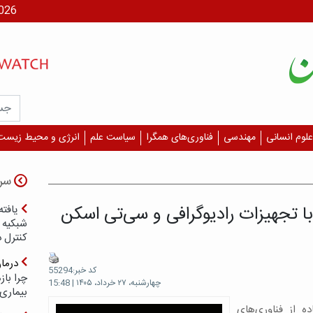
جمعه، ۶
علوم انسانی
مهندسی
فناوری‌های همگرا
سیاست علم
انرژی و محیط زیست
سر
 تجهیزات رادیوگرافی و سی‌تی اسکن
یافته
شبکیه چ
کنترل 
درما
کد خبر:55294
چرا با
چهارشنبه، ۲۷ خرداد، ۱۴۰۵ | 15:48
بیماری
 از فناوری‌های