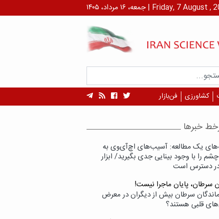
۱ مرداد، ۱۴۰۵ | Friday, 7 August , 2026
کشاورزی
فن‌بازار
خط خبرها
‌های یک مطالعه: آسیب‌های اچ‌آی‌وی به
شم را با وجود بینایی جدی بگیرید/ ابزار
در دسترس است
ن سرطان، پایان ماجرا نیست!
زماندگان سرطان بیش از دیگران در معرض
‌های قلبی هستند؟