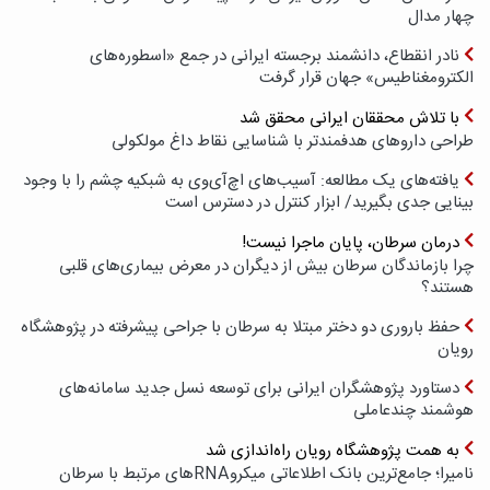
چهار مدال
نادر انقطاع، دانشمند برجسته ایرانی در جمع «اسطوره‌های
الکترومغناطیس» جهان قرار گرفت
با تلاش محققان ایرانی محقق شد
طراحی داروهای هدفمندتر با شناسایی نقاط داغ مولکولی
یافته‌های یک مطالعه: آسیب‌های اچ‌آی‌وی به شبکیه چشم را با وجود
بینایی جدی بگیرید/ ابزار کنترل در دسترس است
درمان سرطان، پایان ماجرا نیست!
چرا بازماندگان سرطان بیش از دیگران در معرض بیماری‌های قلبی
هستند؟
حفظ باروری دو دختر مبتلا به سرطان با جراحی پیشرفته در پژوهشگاه
رویان
دستاورد پژوهشگران ایرانی برای توسعه نسل جدید سامانه‌های
هوشمند چندعاملی
به همت پژوهشگاه رویان راه‌اندازی شد
نامیرا؛ جامع‌ترین بانک اطلاعاتی میکروRNAهای مرتبط با سرطان