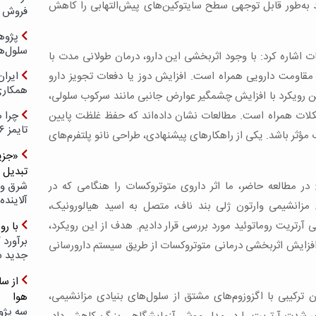
 می‌تواند به‌طور قابل توجهی سطح سایتوکین‌های پیش‌التهابی را کاهش
فروش د
پژوهش
سلول‌ه
ت اشاره کرد: با وجود اثربخشی این دارو، درمان طولانی مدت با
مقاومت دارویی همراه است. افزایش دوز یا دفعات تجویز دارو
ایرا
همکار
این رویکرد با افزایش چشمگیر عوارض جانبی مانند سرکوب سلولی،
کلات همراه است. مطالعات نشان داده‌اند که حفظ غلظت پایین
چرا ه
تایمز ۲۰۲۶ حضور ندارد؟
 مؤثر باشد. یکی از راهکار‌های پیشنهادی، طراحی نانو پلتفرم‌های
«جزیر
تبدیل 
 در مطالعه حاضر، ما اثر داروی متوتروکسات را هنگامی که در
شرق و 
آلاینده
 مزانشیمی وارتون ژلی بند ناف، متصل به اسید هیالورونیک،
ریت روماتوئید مورد بررسی قرار دادیم. هدف از این رویکرد،
با ر
برآورد 
فزایش اثربخشی درمانی متوتروکسات از طریق سیستم دارورسانی
جدید 
ن ترکیبی با اگزوزوم‌های مشتق از سلول‌های بنیادی مزانشیمی،
هوا
سه پژو