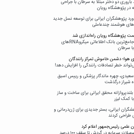
اروری دو دختر مبتلا به سرطان با جراحی
ه در پژوهشگاه رویان
ورد پژوهشگران ایرانی برای توسعه نسل جدید
‌های هوشمند چندعاملی
مت پژوهشگاه رویان راه‌اندازی شد
نامیرا؛ جامع‌ترین بانک اطلاعاتی میکروRNAهای
با سرطان
ی هوا؛ دشمن خاموش تمرکز رانندگان
‌تواند خطر تصادفات رانندگی را افزایش دهد!
سعیدی، چهره ماندگار پزشکی و رییس اسبق
ه شیراز درگذشت
بلندپروازانه محقق ایرانی برای ساخت و ساز
با کمک لیزر
شگران ایرانی، بستر جدیدی برای ژن‌درمانی و
ی طراحی کردند
ن علمی رئیس‌جمهور اعلام کرد
ارائه تسهیلات سرمایه در گردش تا سقف ۱۰۰ درصد