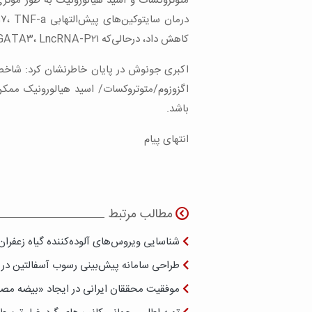
متوتروکسات و اسید هیالورونیک به طور مؤث
کاهش داد، درحالی‌که TGF-B، Foxp۳، GATA۳، LncRNA-P۲۱را افزایش داد.
اکبری جونوش در پایان خاطرنشان کرد: شاخص‌ه
اگزوزوم/متوتروکسات/ اسید هیالورونیک ممکن 
باشد.
انتهای پیام
مطالب مرتبط
شناسایی ویروس‌های آلوده‌کننده گیاه زعفران
طراحی سامانه پیش‌بینی رسوب آسفالتین در 
موفقیت محققان ایرانی در ایجاد «بیضه مص