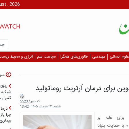
پنج شنبه، ۱۵ مرداد،
علوم انسانی
مهندسی
فناوری‌های همگرا
سیاست علم
انرژی و محیط زیست
سر
وین برای درمان آرتریت روماتوئید
یافته
شبکیه چ
کنترل 
کد خبر:55237
شنبه، ۲۳ خرداد، ۱۴۰۵ | 13:42
درما
چرا با
برای غلبه بر
بیماری
 با حمایت بنیاد