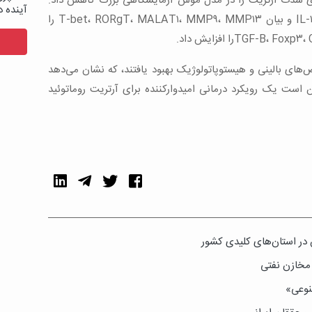
ری شدت آرتریت را در مدل موش آزمایشگاهی بزرگ کاهش داد.
آینده د
درمان سایتوکین‌های پیش‌التهابی IL-۱۷، TNF-a و بیان T-bet، RORgT، MALAT۱، MMP۹، MMP۱۳ را
ای بالینی و هیستوپاتولوژیک بهبود یافتند، که نشان می‌دهد
است یک رویکرد درمانی‌ امیدوار‌کننده برای آرتریت روماتوئید
 در استان‌های کلیدی کشور
مخازن نفتی
نوعی»