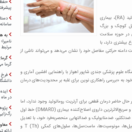
حفظ ب
پیشرفت
به گزارش دیده‌بان علم ایران، آرتریت روماتوئید (RA)، بیماری
دستا
سامانه
صل کوچک و بزرگ
 در حوزه سلامت
به ه
 بیشتری دارد، با
مرتبط 
ت دامنه حرکتی مفاصل خود را نشان می‌دهد و می‌تواند ناشی از
گرما
گرما می
اه علوم پزشکی جندی شاپور اهواز با راهنمایی افشین آماری و
فرخ 
 خود به «بررسی راهکاری نوین برای غلبه بر محدودیت‌های درمان
دانشگا
ایده 
در ماه 
ال حاضر درمان قطعی برای آرتریت روماتوئید وجود ندارد، اما
پژوه
داروی متوتروکسات (MTX) به‌عنوان مؤثرترین و سریع‌الاثرترین داروی اصلاح‌کننده بیماری (DMARD) خط اول
رگ‌زای
دتکثیر، ضدمتابولیک و ضدالتهابی منحصربه‌فرد خود، با تعدیل
معاو
نفوذ سلول‌های ایمنی و التهابی مانند نوتروفیل‌ها، مونوسیت‌ها، ماست‌سل‌ها، سلول‌های کمکی T (Th) و