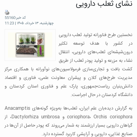
نشای ثعلب دارویی
کد خبر:55160
چهارشنبه، ۱۳ خرداد، ۱۴۰۵ | 11:23
نخستین طرح فناورانه تولید ثعلب دارویی
در کشور با هدف توسعه تکثیر
درون‌شیشه‌ای ثعلب‌های دارویی، انتقال
نشاء به مزرعه و تولید پودر ثعلب از طریق
کشت بافت و تجاری‌سازی فرمولاسیون‌های نوآورانه با همکاری مرکز
مدیریت طرح‌های کلان و پیشران معاونت علمی، فناوری و اقتصاد
دانش‌بنیان ریاست‌جمهوری، پارک علم و فناوری استان کردستان و
دانشگاه کردستان در حال اجراست.
به گزارش دیده‌بان علم ایران، ثعلب‌ها به‌ویژه گونه‌های Anacamptis
coriophora، Orchis coriophora و Dactylorhiza umbrosa، از
گیاهان دارویی بسیار ارزشمند به شمار می‌روند که پودر حاصل از آن‌ها در
صنایع غذایی، دارویی و آرایشی کاربرد گسترده دارد.