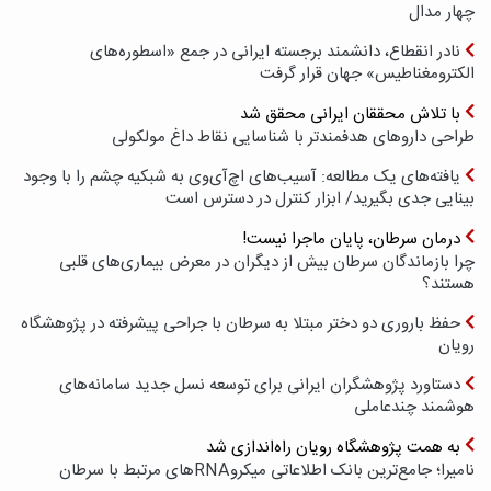
چهار مدال
نادر انقطاع، دانشمند برجسته ایرانی در جمع «اسطوره‌های
الکترومغناطیس» جهان قرار گرفت
با تلاش محققان ایرانی محقق شد
طراحی داروهای هدفمندتر با شناسایی نقاط داغ مولکولی
یافته‌های یک مطالعه: آسیب‌های اچ‌آی‌وی به شبکیه چشم را با وجود
بینایی جدی بگیرید/ ابزار کنترل در دسترس است
درمان سرطان، پایان ماجرا نیست!
چرا بازماندگان سرطان بیش از دیگران در معرض بیماری‌های قلبی
هستند؟
حفظ باروری دو دختر مبتلا به سرطان با جراحی پیشرفته در پژوهشگاه
رویان
دستاورد پژوهشگران ایرانی برای توسعه نسل جدید سامانه‌های
هوشمند چندعاملی
به همت پژوهشگاه رویان راه‌اندازی شد
نامیرا؛ جامع‌ترین بانک اطلاعاتی میکروRNAهای مرتبط با سرطان