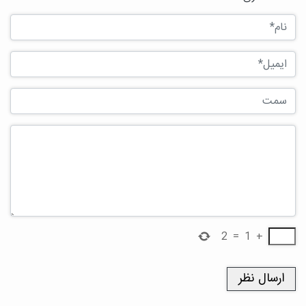
2
=
1
+