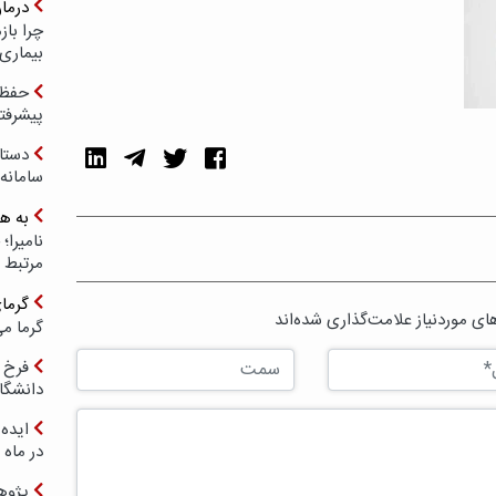
درما
چرا با
بیماری
حفظ ب
پیشرفت
دستا
سامانه
به ه
مرتبط 
گرما
ی موردنیاز علامت‌گذاری شده‌اند
گرما می
فرخ 
دانشگا
ایده 
در ماه 
پژوه