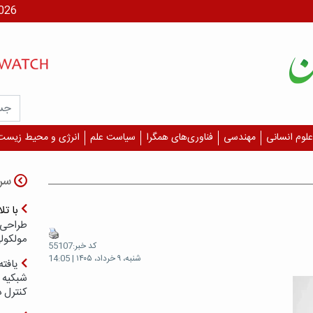
جمعه، ۶
علوم انسانی
مهندسی
فناوری‌های همگرا
سیاست علم
انرژی و محیط زیست
سر
با ت
طراحی 
مولکول
کد خبر:55107
شنبه، ۹ خرداد، ۱۴۰۵ | 14:05
یافته
شبکیه چ
کنترل 