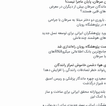
ن سرطان، پایان ماجرا نیست!
زماندگان سرطان بیش از دیگران در معرض
‌های قلبی هستند؟
اروری دو دختر مبتلا به سرطان با جراحی
ه در پژوهشگاه رویان
ورد پژوهشگران ایرانی برای توسعه نسل جدید
‌های هوشمند چندعاملی
مت پژوهشگاه رویان راه‌اندازی شد
نامیرا؛ جامع‌ترین بانک اطلاعاتی میکروRNAهای
با سرطان
ی هوا؛ دشمن خاموش تمرکز رانندگان
‌تواند خطر تصادفات رانندگی را افزایش دهد!
سعیدی، چهره ماندگار پزشکی و رییس اسبق
ه شیراز درگذشت
بلندپروازانه محقق ایرانی برای ساخت و ساز
با کمک لیزر
شگران ایرانی، بستر جدیدی برای ژن‌درمانی و