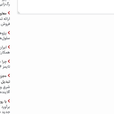
رگ‌زای
معاو
فروش د
پژوهش
سلول‌ه
ایرا
همکار
چرا ه
تایمز ۲۰۲۶ حضور ندارد؟
«جزیر
تبدیل 
شرق و 
آلاینده
با ر
برآورد 
جدید 