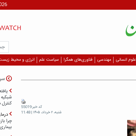
جمعه، ۶
علوم انسانی
مهندسی
فناوری‌های همگرا
سیاست علم
انرژی و محیط زیست
سر
یافته
شبکیه چ
کنترل 
کد خبر:55019
شنبه، ۲ خرداد، ۱۴۰۵ | 11:48
درما
چرا با
بیماری