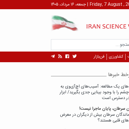
۱ مرداد، ۱۴۰۵ | Friday, 7 August , 2026
کشاورزی
فن‌بازار
خط خبرها
‌های یک مطالعه: آسیب‌های اچ‌آی‌وی به
شم را با وجود بینایی جدی بگیرید/ ابزار
در دسترس است
ن سرطان، پایان ماجرا نیست!
زماندگان سرطان بیش از دیگران در معرض
‌های قلبی هستند؟