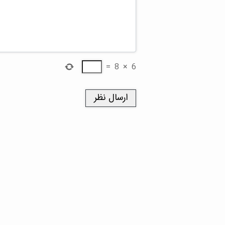
=
8
×
6