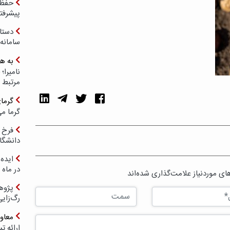
حفظ ب
پیشرفت
دستا
سامانه
به ه
مرتبط 
گرما
گرما می
فرخ 
دانشگا
ایده 
در ماه 
ی موردنیاز علامت‌گذاری شده‌اند
پژوه
رگ‌زای
معاو