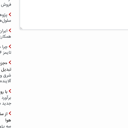
فروش د
پژوهش
سلول‌ه
ایرا
همکار
چرا ه
تایمز ۲۰۲۶ حضور ندارد؟
«جزیر
تبدیل 
شرق و 
آلاینده
با ر
برآورد 
جدید 
هوا
سه پژو