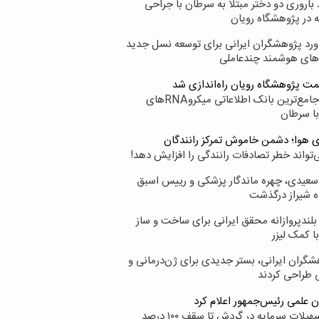
اروری دو دختر مبتلا به سرطان با جراحی
ه در پژوهشگاه رویان
ورد پژوهشگران ایرانی برای توسعه نسل جدید
‌های هوشمند چندعاملی
مت پژوهشگاه رویان راه‌اندازی شد
نامیرا؛ جامع‌ترین بانک اطلاعاتی میکروRNAهای
با سرطان
ی هوا؛ دشمن خاموش تمرکز رانندگان
‌تواند خطر تصادفات رانندگی را افزایش دهد!
سعیدی، چهره ماندگار پزشکی و رییس اسبق
ه شیراز درگذشت
بلندپروازانه محقق ایرانی برای ساخت و ساز
با کمک لیزر
شگران ایرانی، بستر جدیدی برای ژن‌درمانی و
ی طراحی کردند
ن علمی رئیس‌جمهور اعلام کرد
ارائه تسهیلات سرمایه در گردش تا سقف ۱۰۰ درصد