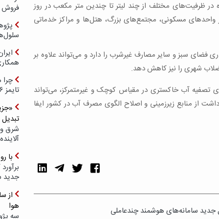
ه در ظرفیت‌های مختلف از چند لیتر تا چندین متر مکعب در روز
فروش د
 در واحدهای مسکونی، مجتمع‌های بزرگ، هتل‌ها و مراکز خدماتی
پژوهش
سلول‌ه
ایرا
ی فضای سبز و سایر مصارف غیرشرب را دارد و می‌تواند علاوه بر
همکار
لاب شهری را نیز کاهش دهد.
چرا ه
ای تصفیه آب خاکستری در مقیاس کوچک و غیرمتمرکز، می‌تواند
تایمز ۲۰۲۶ حضور ندارد؟
ت از منابع زیرزمینی و اصلاح الگوی مصرف آب در کشور ایفا
«جزیر
تبدیل 
شرق و 
آلاینده
با ر
برآورد 
جدید 
هوا
 جدید سامانه‌های هوشمند چندعاملی
سه پژو