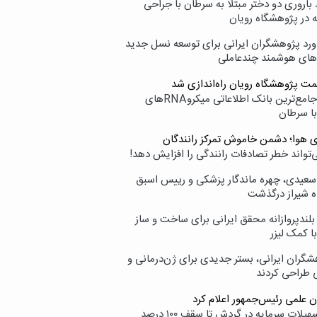
اروری دو دختر مبتلا به سرطان با جراحی
ه در پژوهشگاه رویان
ورد پژوهشگران ایرانی برای توسعه نسل جدید
‌های هوشمند چندعاملی
مت پژوهشگاه رویان راه‌اندازی شد
نامیرا؛ جامع‌ترین بانک اطلاعاتی میکروRNAهای
با سرطان
ی هوا؛ دشمن خاموش تمرکز رانندگان
‌تواند خطر تصادفات رانندگی را افزایش دهد!
سعیدی، چهره ماندگار پزشکی و رییس اسبق
ه شیراز درگذشت
بلندپروازانه محقق ایرانی برای ساخت و ساز
با کمک لیزر
شگران ایرانی، بستر جدیدی برای ژن‌درمانی و
ی طراحی کردند
ن علمی رئیس‌جمهور اعلام کرد
ارائه تسهیلات سرمایه در گردش تا سقف ۱۰۰ درصد