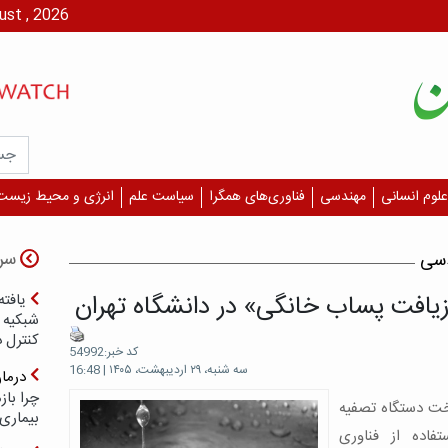
پنج شنبه، ۱۵ مرداد،
علوم انسانی
مهندسی
فناوری‌های همگرا
سیاست علم
انرژی و محیط زیست
سر
دسی
یافت پساب خانگی» در دانشگاه تهران
یافته
شبکیه چ
کنترل 
کد خبر:54992
سه شنبه، ۲۹ اردیبهشت، ۱۴۰۵ | 16:48
درما
چرا با
خت دستگاه تصفیه
بیماری
فاده از فناوری