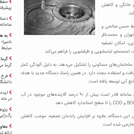
حفظ ب
ای خانگی و کاهش
پیشرفت
دستا
سامانه
توسط حسن صالحی و
هران و محمدباقر
به ه
ایی، امکان تصفیه
مرتبط 
ستحمام، لباسشویی و ظرفشویی را فراهم می‌کند.
گرما
ختمان‌های مسکونی را تشکیل می‌دهد، به دلیل آلودگی کمتر
گرما می
افت و استفاده مجدد دارد. در همین راستا، دستگاه جدید با هدف
فرخ 
ع آبی توسعه یافته است.
دانشگا
ایده 
بر اساس نتایج آزمایش‌های انجام شده، این سامانه قادر است بیش از ۹۰ درصد آلاینده‌های موجود در آب
در ماه 
پژوه
رگ‌زای
حی این دستگاه، علاوه بر افزایش راندمان تصفیه، موجب کاهش
 خارجی شده است.
معاو