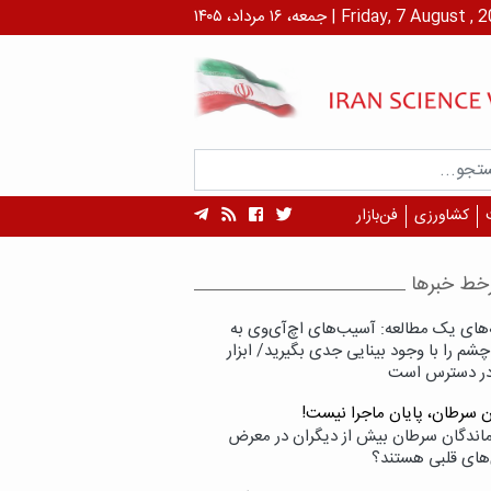
۱ مرداد، ۱۴۰۵ | Friday, 7 August , 2026
کشاورزی
فن‌بازار
خط خبرها
‌های یک مطالعه: آسیب‌های اچ‌آی‌وی به
شم را با وجود بینایی جدی بگیرید/ ابزار
در دسترس است
ن سرطان، پایان ماجرا نیست!
زماندگان سرطان بیش از دیگران در معرض
‌های قلبی هستند؟