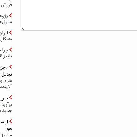
فروش د
پژوهش
سلول‌ه
ایرا
همکار
چرا ه
تایمز ۲۰۲۶ حضور ندارد؟
«جزیر
تبدیل 
شرق و 
آلاینده
با ر
برآورد 
جدید 
هوا
سه پژو