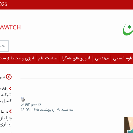
جمعه، ۶
علوم انسانی
مهندسی
فناوری‌های همگرا
سیاست علم
انرژی و محیط زیست
سر
یافته
شبکیه چ
کنترل 
کد خبر:54981
سه شنبه، ۲۹ اردیبهشت، ۱۴۰۵ | 13:03
درما
چرا با
بیماری