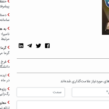
حفظ ب
پیشرفت
دستا
سامانه
به ه
مرتبط 
گرما
گرما می
فرخ 
دانشگا
ایده 
در ماه 
ی موردنیاز علامت‌گذاری شده‌اند
پژوه
رگ‌زای
معاو