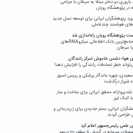
اروری دو دختر مبتلا به سرطان با جراحی
ه در پژوهشگاه رویان
ورد پژوهشگران ایرانی برای توسعه نسل جدید
‌های هوشمند چندعاملی
مت پژوهشگاه رویان راه‌اندازی شد
نامیرا؛ جامع‌ترین بانک اطلاعاتی میکروRNAهای
با سرطان
ی هوا؛ دشمن خاموش تمرکز رانندگان
‌تواند خطر تصادفات رانندگی را افزایش دهد!
سعیدی، چهره ماندگار پزشکی و رییس اسبق
ه شیراز درگذشت
بلندپروازانه محقق ایرانی برای ساخت و ساز
با کمک لیزر
شگران ایرانی، بستر جدیدی برای ژن‌درمانی و
ی طراحی کردند
ن علمی رئیس‌جمهور اعلام کرد
ارائه تسهیلات سرمایه در گردش تا سقف ۱۰۰ درصد