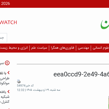
شنبه، ۱۷ مر
علوم انسانی
مهندسی
فناوری‌های همگرا
سیاست علم
انرژی و محیط زیست
سر
eea0ccd9-2e49-4a
با ت
طراحی 
مولکول
کد خبر:54974
سه شنبه، ۲۹ اردیبهشت، ۱۴۰۵ | 12:32
یافته
شبکیه چ
کنترل 