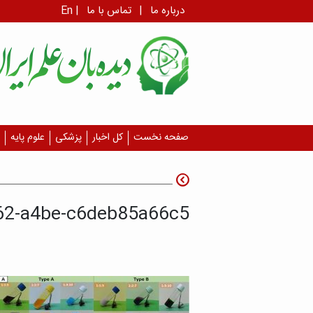
درباره ما
|
تماس با ما
|
En
صفحه نخست
کل اخبار
پزشکی
علوم پایه
62-a4be-c6deb85a66c5