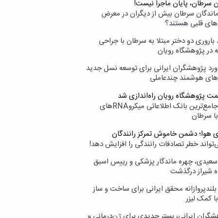
ن سرطان، پایان ماجرا نیست!
زماندگان سرطان بیش از دیگران در معرض
‌های قلبی هستند؟
اروری دو دختر مبتلا به سرطان با جراحی
ه در پژوهشگاه رویان
ورد پژوهشگران ایرانی برای توسعه نسل جدید
‌های هوشمند چندعاملی
مت پژوهشگاه رویان راه‌اندازی شد
نامیرا؛ جامع‌ترین بانک اطلاعاتی میکروRNAهای
با سرطان
ی هوا؛ دشمن خاموش تمرکز رانندگان
‌تواند خطر تصادفات رانندگی را افزایش دهد!
سعیدی، چهره ماندگار پزشکی و رییس اسبق
ه شیراز درگذشت
بلندپروازانه محقق ایرانی برای ساخت و ساز
با کمک لیزر
شگران ایرانی، بستر جدیدی برای ژن‌درمانی و