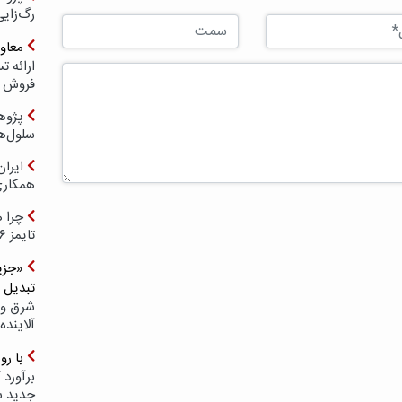
رگ‌زای
معاو
فروش د
پژوهش
سلول‌ه
ایرا
همکار
چرا ه
تایمز ۲۰۲۶ حضور ندارد؟
«جزیر
تبدیل 
شرق و 
آلاینده
با ر
برآورد 
جدید 