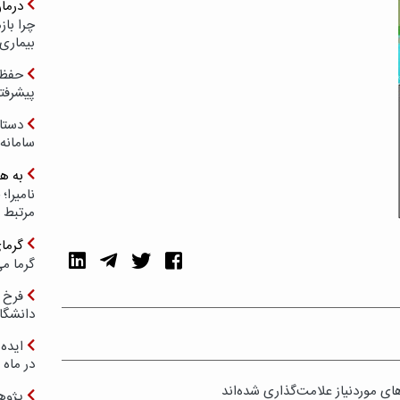
درما
چرا با
بیماری
حفظ ب
پیشرفت
دستا
سامانه
به ه
مرتبط 
گرما
گرما می
فرخ 
دانشگا
ایده 
در ماه 
ی موردنیاز علامت‌گذاری شده‌اند
پژوه