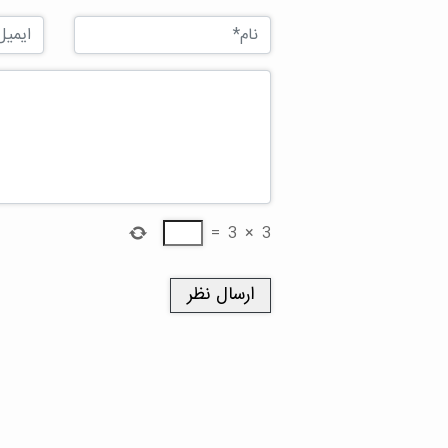
=
3
×
3