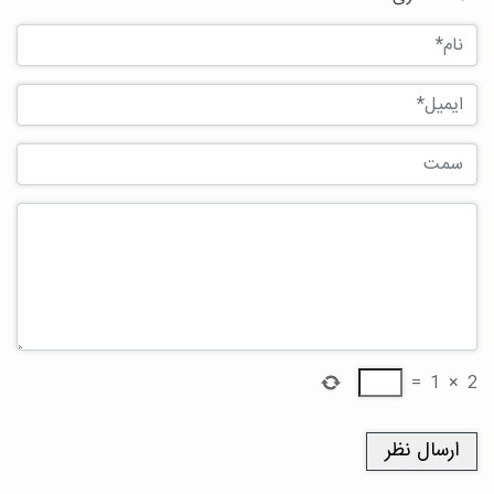
=
1
×
2