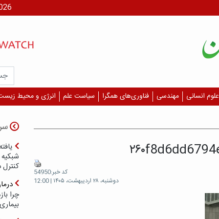
جمعه، ۶
علوم انسانی
مهندسی
فناوری‌های همگرا
سیاست علم
انرژی و محیط زیست
سر
۲۶۰f8d6dd679
یافته
شبکیه چ
کنترل 
کد خبر:54950
دوشنبه، ۲۸ اردیبهشت، ۱۴۰۵ | 12:00
درما
چرا با
بیماری