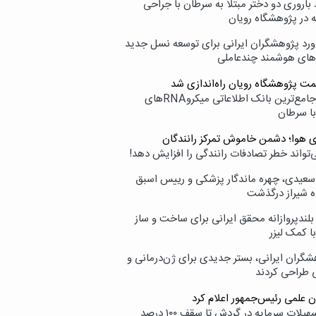
اروری دو دختر مبتلا به سرطان با جراحی
ه در پژوهشگاه رویان
ورد پژوهشگران ایرانی برای توسعه نسل جدید
‌های هوشمند چندعاملی
مت پژوهشگاه رویان راه‌اندازی شد
نامیرا؛ جامع‌ترین بانک اطلاعاتی میکروRNAهای
با سرطان
ی هوا؛ دشمن خاموش تمرکز رانندگان
‌تواند خطر تصادفات رانندگی را افزایش دهد!
سعیدی، چهره ماندگار پزشکی و رییس اسبق
ه شیراز درگذشت
بلندپروازانه محقق ایرانی برای ساخت و ساز
با کمک لیزر
شگران ایرانی، بستر جدیدی برای ژن‌درمانی و
ی طراحی کردند
ن علمی رئیس‌جمهور اعلام کرد
ارائه تسهیلات سرمایه در گردش تا سقف ۱۰۰ درصد