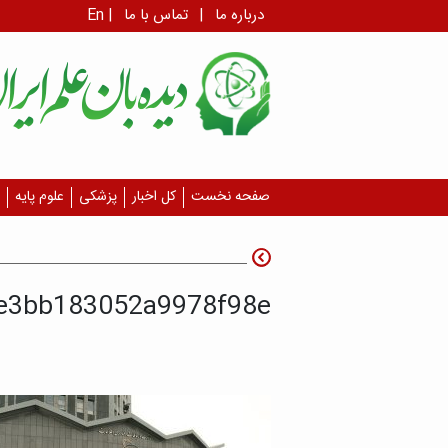
درباره ما
|
تماس با ما
|
En
صفحه نخست
کل اخبار
پزشکی
علوم پایه
4e3bb183052a9978f98e