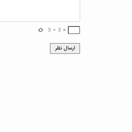
3
=
3
×