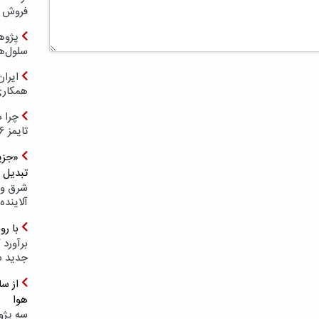
فروش د
پژوهش
سلول‌ه
ایرا
همکار
چرا ه
تایمز ۲۰۲۶ حضور ندارد؟
«جزیر
تبدیل 
شرق و 
آلاینده
با ر
برآورد 
جدید 
هوا
سه پژو