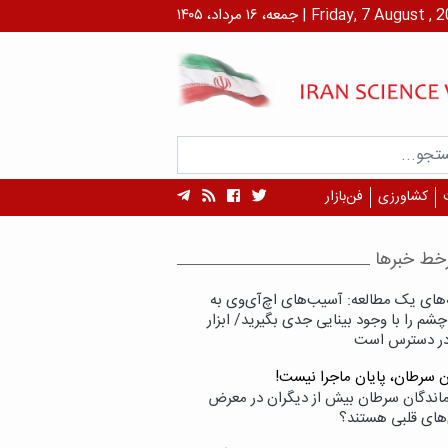
۱ مرداد، ۱۴۰۵ | Friday, 7 August , 2026
کشاورزی
فن‌بازار
خط خبرها
‌های یک مطالعه: آسیب‌های اچ‌آی‌وی به
شم را با وجود بینایی جدی بگیرید/ ابزار
در دسترس است
ن سرطان، پایان ماجرا نیست!
زماندگان سرطان بیش از دیگران در معرض
‌های قلبی هستند؟