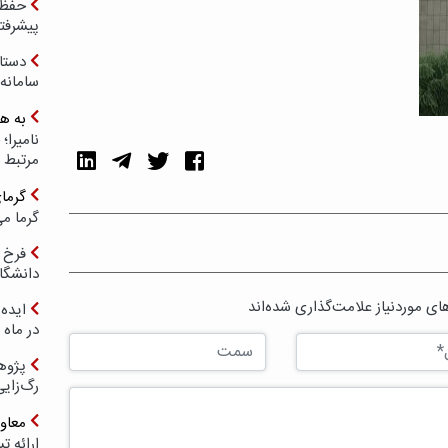
حفظ ب
پیشرفت
دستا
سامانه
به ه
مرتبط 
گرما
گرما می
فرخ 
دانشگا
ی موردنیاز علامت‌گذاری شده‌اند
ایده 
در ماه 
پژوه
رگ‌زای
معاو