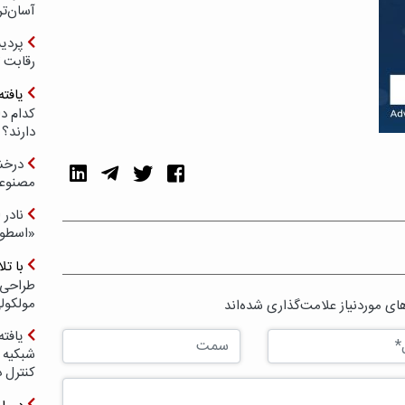
آسان‌تر
رقابت 
یافته
کدام د
دارند؟
درخش
مصنوعی
نادر 
«اسطور
با ت
طراحی 
مولکول
ی موردنیاز علامت‌گذاری شده‌اند
یافته
شبکیه چ
کنترل 