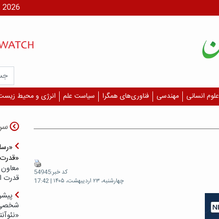
شنبه، ۱۷ مر
علوم انسانی
مهندسی
فناوری‌های همگرا
سیاست علم
انرژی و محیط زیست
سر
«رسان
«قدرت‌
معاون 
کد خبر:54945
قدرت ار
چهارشنبه، ۲۳ اردیبهشت، ۱۴۰۵ | 17:42
پیشر
شخصی‌س
«نئوآنت