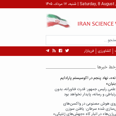
داد، ۱۴۰۵ | Saturday, 8 August , 2026
کشاورزی
فن‌بازار
خط خبرها
ه»، نهاد پنجم در اکوسیستم پارادایم
بنیان»
علمی رئیس جمهور: قدرت فناورانه، بدون
تباطی و رسانه، پایدار نخواهد بود
وی هوش مصنوعی در واکسن‌های
ازی شده سرطان: یافتن سوزن
ی‌ژن‌ها» در انبار کاه «جهش‌های ژنتیکی»