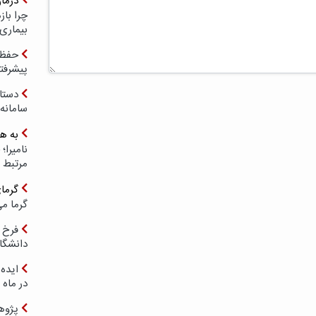
درما
چرا با
بیماری
حفظ ب
پیشرفت
دستا
سامانه
به ه
مرتبط 
گرما
گرما می
فرخ 
دانشگا
ایده 
در ماه 
پژوه