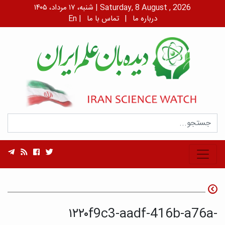
شنبه، ۱۷ مرداد، ۱۴۰۵ | Saturday, 8 August , 2026
درباره ما
|
تماس با ما
|
En
۱۲۲۰f9c3-aadf-416b-a76a-