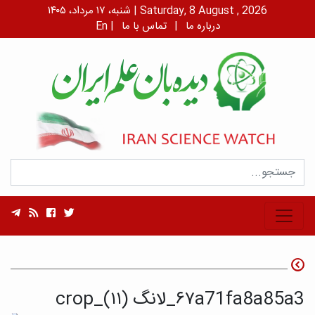
شنبه، ۱۷ مرداد، ۱۴۰۵ | Saturday, 8 August , 2026
درباره ما
|
تماس با ما
|
En
۶۷a71fa8a85a3_لانگ (۱۱)_crop