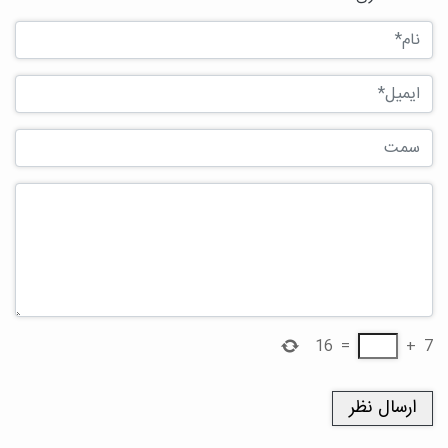
16
=
+
7