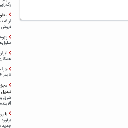
رگ‌زای
معاو
فروش د
پژوهش
سلول‌ه
ایرا
همکار
چرا ه
تایمز ۲۰۲۶ حضور ندارد؟
«جزیر
تبدیل 
شرق و 
آلاینده
با ر
برآورد 
جدید 