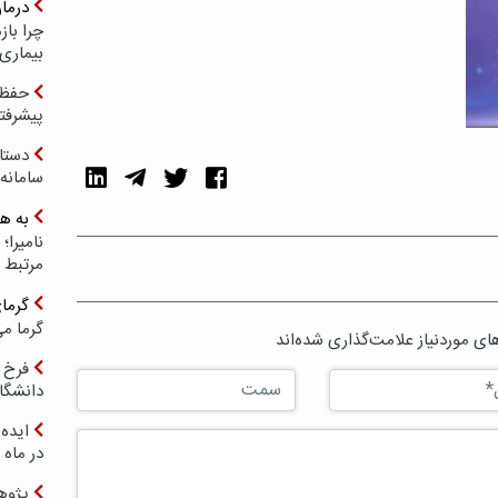
درما
چرا با
بیماری
حفظ ب
پیشرفت
دستا
سامانه
به ه
مرتبط 
گرما
گرما می
ی موردنیاز علامت‌گذاری شده‌اند
فرخ 
دانشگا
ایده 
در ماه 
پژوه