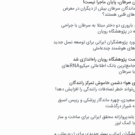
ن سرطان، پایان ماجرا نیست!
زماندگان سرطان بیش از دیگران در معرض
‌های قلبی هستند؟
اروری دو دختر مبتلا به سرطان با جراحی
ه در پژوهشگاه رویان
ورد پژوهشگران ایرانی برای توسعه نسل جدید
‌های هوشمند چندعاملی
مت پژوهشگاه رویان راه‌اندازی شد
نامیرا؛ جامع‌ترین بانک اطلاعاتی میکروRNAهای
با سرطان
ی هوا؛ دشمن خاموش تمرکز رانندگان
‌تواند خطر تصادفات رانندگی را افزایش دهد!
سعیدی، چهره ماندگار پزشکی و رییس اسبق
ه شیراز درگذشت
بلندپروازانه محقق ایرانی برای ساخت و ساز
با کمک لیزر
شگران ایرانی، بستر جدیدی برای ژن‌درمانی و