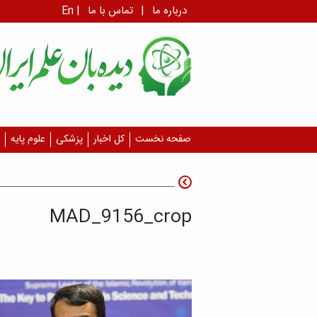
درباره ما
|
تماس با ما
|
En
صفحه نخست
کل اخبار
پزشکی
علوم پایه
MAD_9156_crop