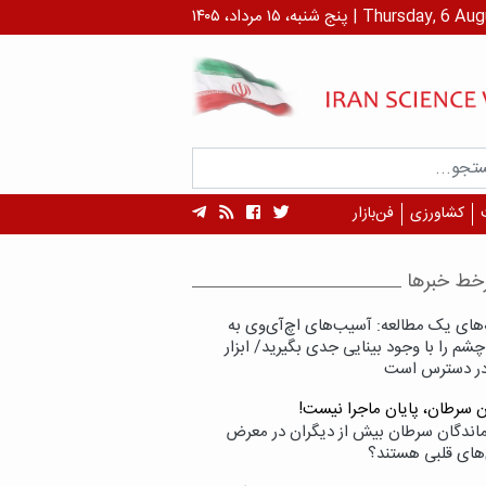
 ۱۴۰۵ | Thursday, 6 August , 2026
کشاورزی
فن‌بازار
خط خبرها
‌های یک مطالعه: آسیب‌های اچ‌آی‌وی به
شم را با وجود بینایی جدی بگیرید/ ابزار
در دسترس است
ن سرطان، پایان ماجرا نیست!
زماندگان سرطان بیش از دیگران در معرض
‌های قلبی هستند؟