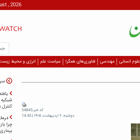
پنج شنبه، ۱۵ مرداد،
علوم انسانی
مهندسی
فناوری‌های همگرا
سیاست علم
انرژی و محیط زیست
سر
یافته
شبکیه چ
کنترل 
کد خبر:54845
دوشنبه، ۷ اردیبهشت، ۱۴۰۵ | 14:45
درما
چرا با
بیماری