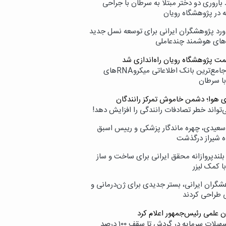
اروری دو دختر مبتلا به سرطان با جراحی
ه در پژوهشگاه رویان
ورد پژوهشگران ایرانی برای توسعه نسل جدید
‌های هوشمند چندعاملی
مت پژوهشگاه رویان راه‌اندازی شد
نامیرا؛ جامع‌ترین بانک اطلاعاتی میکروRNAهای
با سرطان
ی هوا؛ دشمن خاموش تمرکز رانندگان
‌تواند خطر تصادفات رانندگی را افزایش دهد!
سعیدی، چهره ماندگار پزشکی و رییس اسبق
ه شیراز درگذشت
بلندپروازانه محقق ایرانی برای ساخت و ساز
با کمک لیزر
شگران ایرانی، بستر جدیدی برای ژن‌درمانی و
ی طراحی کردند
ن علمی رئیس‌جمهور اعلام کرد
ارائه تسهیلات سرمایه در گردش تا سقف ۱۰۰ درصد