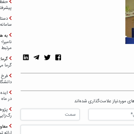
حفظ ب
پیشرفت
دستا
سامانه
به ه
مرتبط 
گرما
گرما می
فرخ 
دانشگا
ایده 
در ماه 
ی موردنیاز علامت‌گذاری شده‌اند
پژوه
رگ‌زای
معاو