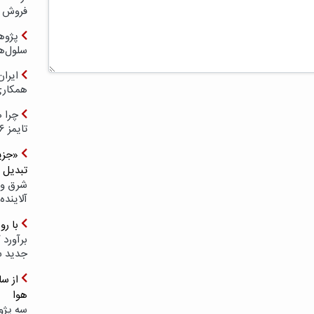
فروش د
پژوهش
سلول‌ه
ایرا
همکار
چرا ه
تایمز ۲۰۲۶ حضور ندارد؟
«جزیر
تبدیل 
شرق و 
آلاینده
با ر
برآورد 
جدید 
هوا
سه پژو