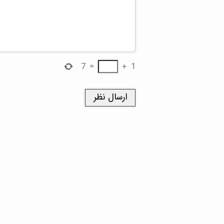
7
=
+
1