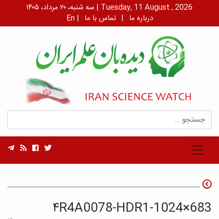
سه شنبه، ۲۰ مرداد، ۱۴۰۵ | Tuesday, 11 August , 2026
درباره ما
|
تماس با ما
|
En
۴R4A0078-HDR1-1024×683