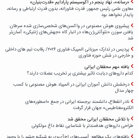
«رسانه»، نهاد پنجم در اکوسیستم پارادایم «قدرت‌بنیان»
معاون علمی رئیس جمهور: قدرت فناورانه، بدون قدرت ارتباطی و رسانه،
پایدار نخواهد بود
پیشروی هوش مصنوعی در واکسن‌های شخصی‌سازی شده سرطان:
یافتن سوزن «نئوآنتی‌ژن‌ها» در انبار کاه «جهش‌های ژنتیکی» آسان‌تر
شد
پردیس در تدارک میزبانی المپیک فناوری ۲۰۲۶/ رقابت تیم های داخلی
و خارجی در شش حوزه فناوری
یافته مهم محققان ایرانی
کدام داروهای دیابت تاثیر بیشتری بر تخریب عضلات دارند؟
درخشش دانش آموزان ایرانی در المپیاد هوش مصنوعی با کسب
چهار مدال
نادر انقطاع، دانشمند برجسته ایرانی در جمع «اسطوره‌های
الکترومغناطیس» جهان قرار گرفت
با تلاش محققان ایرانی محقق شد
طراحی داروهای هدفمندتر با شناسایی نقاط داغ مولکولی
یافته‌های یک مطالعه: آسیب‌های اچ‌آی‌وی به شبکیه چشم را با وجود