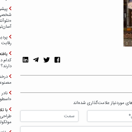
پیشر
شخصی‌س
«نئوآنت
آسان‌تر
رقابت 
یافته
کدام د
دارند؟
درخش
مصنوعی
نادر 
«اسطور
ی موردنیاز علامت‌گذاری شده‌اند
با ت
طراحی 
مولکول