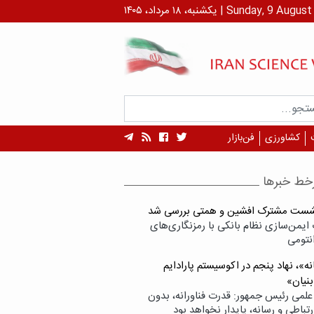
رداد، ۱۴۰۵ | Sunday, 9 August , 2026
کشاورزی
فن‌بازار
خط خبرها
شست مشترک افشین و همتی بررسی شد
ایمن‌سازی نظام بانکی با رمزنگاری‌های
نتومی
ه»، نهاد پنجم در اکوسیستم پارادایم
بنیان»
علمی رئیس جمهور: قدرت فناورانه، بدون
تباطی و رسانه، پایدار نخواهد بود