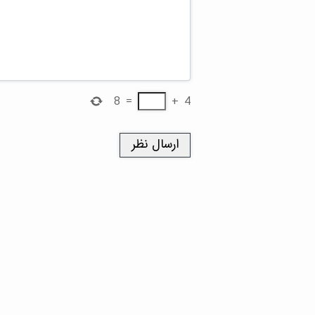
8
=
+
4