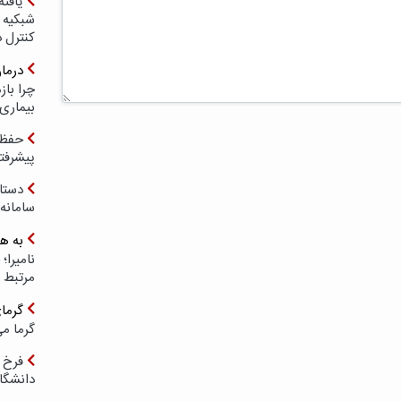
یافته
شبکیه چ
کنترل 
درما
چرا با
بیماری
حفظ ب
پیشرفت
دستا
سامانه
به ه
مرتبط 
گرما
گرما می
فرخ 
دانشگا