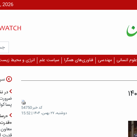
یکشنبه، ۱۸ م
علوم انسانی
مهندسی
فناوری‌های همگرا
سیاست علم
انرژی و محیط زیست
سر
۱۴
در ن
ضرورت 
پسا‌کوا
کد خبر:54750
دوشنبه، ۲۷ بهمن، ۱۴۰۴ | 15:52
«رسان
«قدرت‌
معاون 
قدرت ار