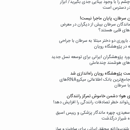
شم را با وجود بینایی جدی بگیرید/ ابزار
در دسترس است
ن سرطان، پایان ماجرا نیست!
زماندگان سرطان بیش از دیگران در معرض
‌های قلبی هستند؟
اروری دو دختر مبتلا به سرطان با جراحی
ه در پژوهشگاه رویان
ورد پژوهشگران ایرانی برای توسعه نسل جدید
‌های هوشمند چندعاملی
مت پژوهشگاه رویان راه‌اندازی شد
نامیرا؛ جامع‌ترین بانک اطلاعاتی میکروRNAهای
با سرطان
ی هوا؛ دشمن خاموش تمرکز رانندگان
‌تواند خطر تصادفات رانندگی را افزایش دهد!
سعیدی، چهره ماندگار پزشکی و رییس اسبق
ه شیراز درگذشت
بلندپروازانه محقق ایرانی برای ساخت و ساز