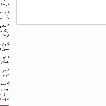
در ماه 
پژوه
رگ‌زای
معاو
فروش د
پژوهش
سلول‌ه
ایرا
همکار
چرا ه
تایمز ۲۰۲۶ حضور ندارد؟
«جزیر
تبدیل 
شرق و 
آلاینده