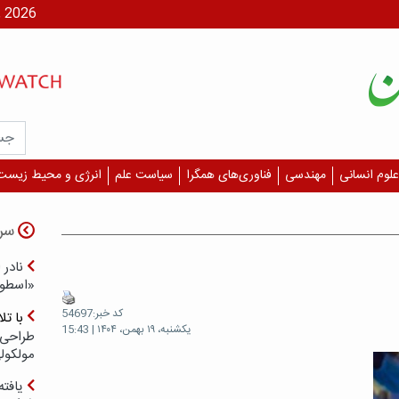
شنبه، ۱۷ مر
علوم انسانی
مهندسی
فناوری‌های همگرا
سیاست علم
انرژی و محیط زیست
سر
نادر 
«اسطور
کد خبر:54697
با ت
یکشنبه، ۱۹ بهمن، ۱۴۰۴ | 15:43
طراحی 
مولکول
یافته