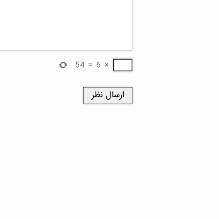
54
=
6
×