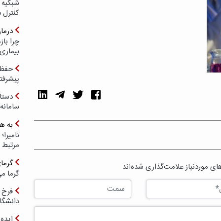
شبکیه چ
کنترل 
درما
چرا با
بیماری
حفظ ب
پیشرفت
دستا
سامانه
به ه
مرتبط 
گرما
ی موردنیاز علامت‌گذاری شده‌اند
گرما می
فرخ 
دانشگا
ایده 