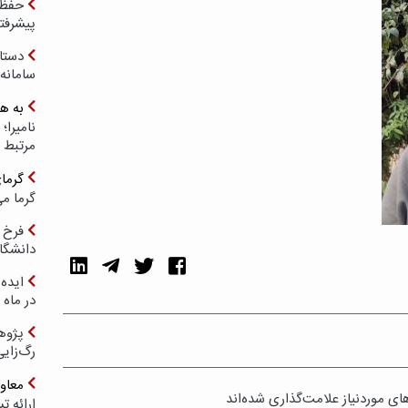
حفظ ب
پیشرفت
دستا
سامانه
به ه
مرتبط 
گرما
گرما می
فرخ 
دانشگا
ایده 
در ماه 
پژوه
رگ‌زای
معاو
ی موردنیاز علامت‌گذاری شده‌اند