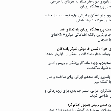
اروری دو دختر مبتلا به سرطان با جراحی
ه در پژوهشگاه رویان
ورد پژوهشگران ایرانی برای توسعه نسل جدید
‌های هوشمند چندعاملی
مت پژوهشگاه رویان راه‌اندازی شد
نامیرا؛ جامع‌ترین بانک اطلاعاتی میکروRNAهای
با سرطان
ی هوا؛ دشمن خاموش تمرکز رانندگان
‌تواند خطر تصادفات رانندگی را افزایش دهد!
سعیدی، چهره ماندگار پزشکی و رییس اسبق
ه شیراز درگذشت
بلندپروازانه محقق ایرانی برای ساخت و ساز
با کمک لیزر
شگران ایرانی، بستر جدیدی برای ژن‌درمانی و
ی طراحی کردند
ن علمی رئیس‌جمهور اعلام کرد
ارائه تسهیلات سرمایه در گردش تا سقف ۱۰۰ درصد