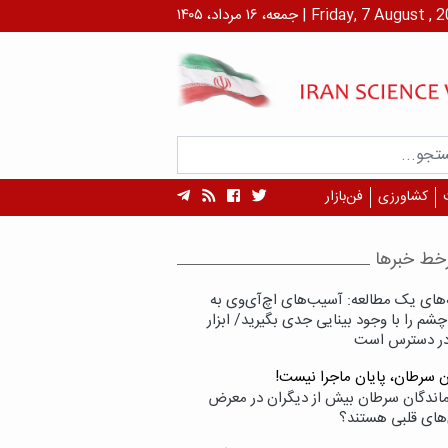
۱ مرداد، ۱۴۰۵ | Friday, 7 August , 2026
کشاورزی
فن‌بازار
خط خبرها
‌های یک مطالعه: آسیب‌های اچ‌آی‌وی به
شم را با وجود بینایی جدی بگیرید/ ابزار
در دسترس است
ن سرطان، پایان ماجرا نیست!
زماندگان سرطان بیش از دیگران در معرض
‌های قلبی هستند؟