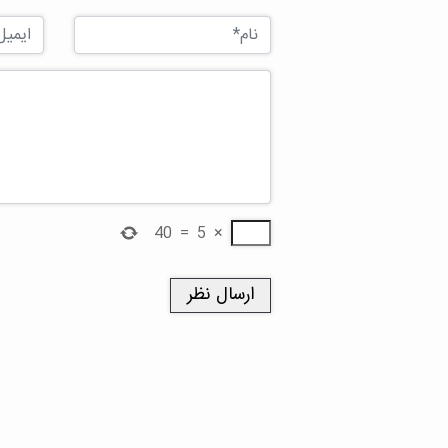
40
=
5
×