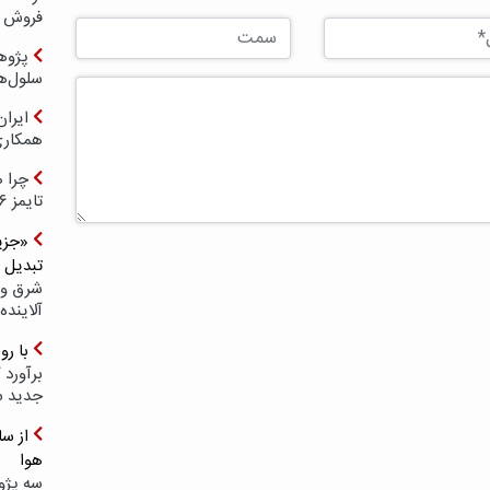
فروش د
پژوهش
سلول‌ه
ایرا
همکار
چرا ه
تایمز ۲۰۲۶ حضور ندارد؟
«جزیر
تبدیل 
شرق و 
آلاینده
با ر
برآورد 
جدید 
هوا
سه پژو