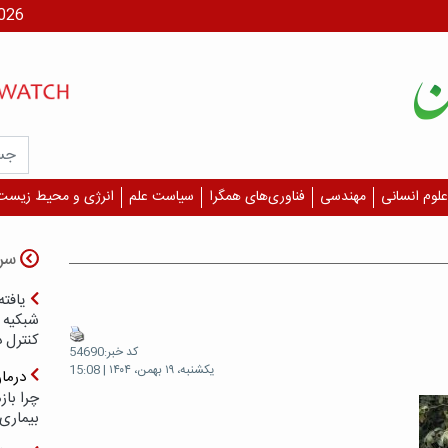
جمعه، ۶
علوم انسانی
مهندسی
فناوری‌های همگرا
سیاست علم
انرژی و محیط زیست
سر
یافته
شبکیه چ
کنترل 
کد خبر:54690
یکشنبه، ۱۹ بهمن، ۱۴۰۴ | 15:08
درما
چرا با
بیماری