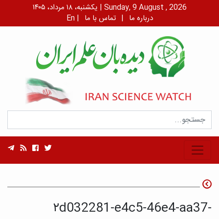
یکشنبه، ۱۸ مرداد، ۱۴۰۵ | Sunday, 9 August , 2026
درباره ما
|
تماس با ما
|
En
۲d032281-e4c5-46e4-aa37-