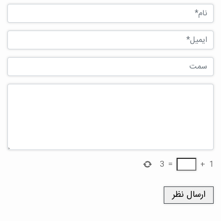
3
=
+
1