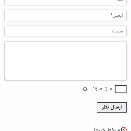
15
=
3
×
سرخط خبرها