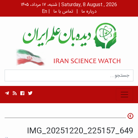
شنبه، ۱۷ مرداد، ۱۴۰۵ | Saturday, 8 August , 2026
درباره ما
|
تماس با ما
|
En
IMG_20251220_225157_649