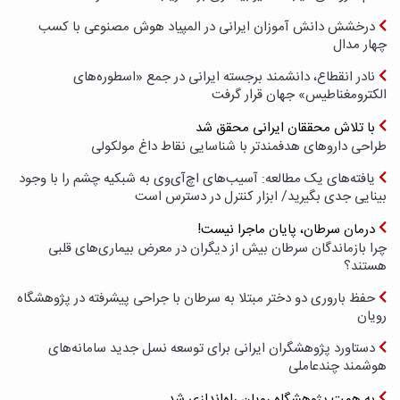
درخشش دانش آموزان ایرانی در المپیاد هوش مصنوعی با کسب
چهار مدال
نادر انقطاع، دانشمند برجسته ایرانی در جمع «اسطوره‌های
الکترومغناطیس» جهان قرار گرفت
با تلاش محققان ایرانی محقق شد
طراحی داروهای هدفمندتر با شناسایی نقاط داغ مولکولی
یافته‌های یک مطالعه: آسیب‌های اچ‌آی‌وی به شبکیه چشم را با وجود
بینایی جدی بگیرید/ ابزار کنترل در دسترس است
درمان سرطان، پایان ماجرا نیست!
چرا بازماندگان سرطان بیش از دیگران در معرض بیماری‌های قلبی
هستند؟
حفظ باروری دو دختر مبتلا به سرطان با جراحی پیشرفته در پژوهشگاه
رویان
دستاورد پژوهشگران ایرانی برای توسعه نسل جدید سامانه‌های
هوشمند چندعاملی
به همت پژوهشگاه رویان راه‌اندازی شد