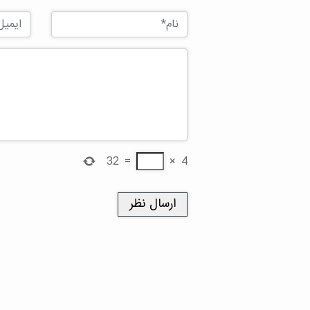
32
=
×
4