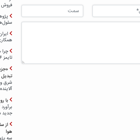
فروش د
پژوهش
سلول‌ه
ایرا
همکار
چرا ه
تایمز ۲۰۲۶ حضور ندارد؟
«جزیر
تبدیل 
شرق و 
آلاینده
با ر
برآورد 
جدید 
هوا
سه پژو