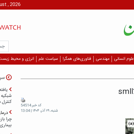
پنج شنبه، ۱۵ مرداد،
علوم انسانی
مهندسی
فناوری‌های همگرا
سیاست علم
انرژی و محیط زیست
سر
sml
یافته
شبکیه چ
کنترل 
کد خبر:54514
شنبه، ۲۹ آذر، ۱۴۰۴ | 13:04
درما
چرا با
بیماری