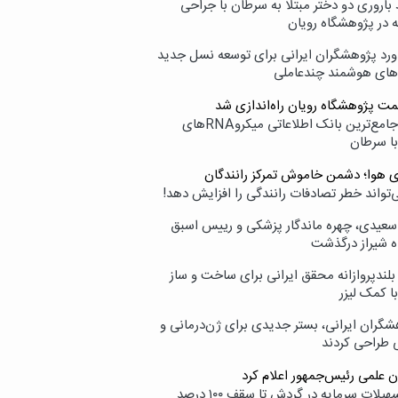
اروری دو دختر مبتلا به سرطان با جراحی
ه در پژوهشگاه رویان
ورد پژوهشگران ایرانی برای توسعه نسل جدید
‌های هوشمند چندعاملی
مت پژوهشگاه رویان راه‌اندازی شد
نامیرا؛ جامع‌ترین بانک اطلاعاتی میکروRNAهای
با سرطان
ی هوا؛ دشمن خاموش تمرکز رانندگان
‌تواند خطر تصادفات رانندگی را افزایش دهد!
سعیدی، چهره ماندگار پزشکی و رییس اسبق
ه شیراز درگذشت
بلندپروازانه محقق ایرانی برای ساخت و ساز
با کمک لیزر
شگران ایرانی، بستر جدیدی برای ژن‌درمانی و
ی طراحی کردند
ن علمی رئیس‌جمهور اعلام کرد
ارائه تسهیلات سرمایه در گردش تا سقف ۱۰۰ درصد