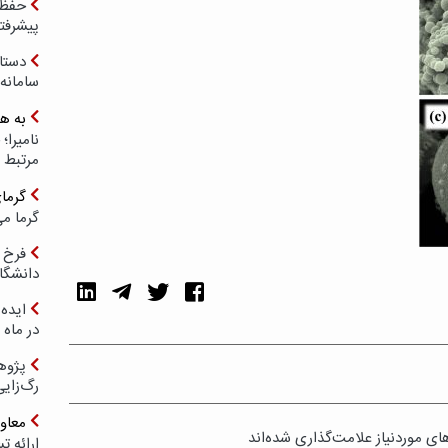
حفظ ب
پیشرفت
دستا
سامانه
به ه
مرتبط 
گرما
گرما می
فرخ 
دانشگا
ایده 
در ماه 
پژوه
رگ‌زای
معاو
ی موردنیاز علامت‌گذاری شده‌اند